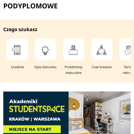
PODYPLOMOWE
Czego szukasz
Uczelnie
Opis kierunku
Przedmioty
Czas trwania
Termi
maturalne
rekruta