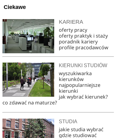
Ciekawe
KARIERA
oferty pracy
oferty praktyk i staży
poradnik kariery
profile pracodawców
KIERUNKI STUDIÓW
wyszukiwarka
kierunków
najpopularniejsze
kierunki
jak wybrać kierunek?
co zdawać na maturze?
STUDIA
jakie studia wybrać
gdzie studiować