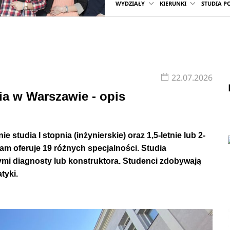
WYDZIAŁY
KIERUNKI
STUDIA 
 również cierpliwością w rozwiązywaniu złożonych problemów.
zyn>
ntującym obszar studiów technicznych i inżynierskich, a 
22.07.2026
jętnościami z przedmiotów ścisłych, na czele z fizyką i
a w Warszawie - opis
jąc arkusze egzaminacyjne z lat ubiegłych, jak również zapisu
studia I stopnia (inżynierskie) oraz 1,5-letnie lub 2-
gram oferuje 19 różnych specjalności. Studia
i diagnosty lub konstruktora. Studenci zdobywają
miotów związanych z projektowaniem, konstrukcją i eksplo
tyki.
echniczną, wytrzymałość materiałów, podstawy konstrukcji mas
 rysunek techniczny, inżynierię materiałową, CAD, techniki wy