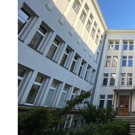
Charakterystyka studiów
Mechanika i budowa maszyn w Warszawie to 3,5- rocz
drugiego stopnia (magisterskie). Studia można podj
kierunku
>