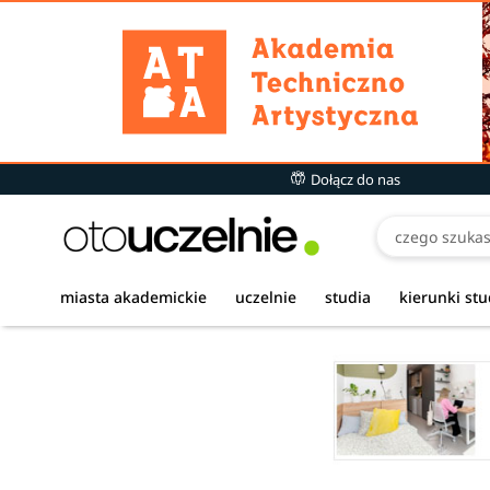
Dołącz do nas
miasta akademickie
uczelnie
studia
kierunki st