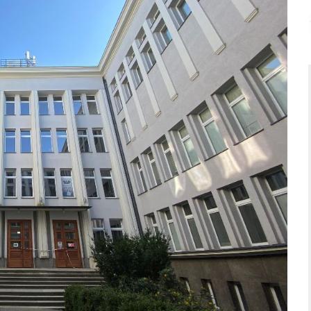
ne studia pierwszego stopnia (inżynierskie) oraz 1,5- rocz
ąć w formie stacjonarnej lub niestacjonarnej.
Zobacz
pełen 