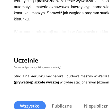
teoretyczną i praktyczną w zakresie wytwarzania i eks
automatyki i materiałoznawstwa. Interdyscyplinarna w
kontrukcji maszyn.
Sprawdź jak wygląda program studi
kierunku.
W procesie rekrutacji na studia w Warszawie na k
najczęściej wymagane przedmioty maturalne to:
jęz
fizyka, informatyka, geografia, chemia lub biologia.
Na czym polegają studia
Uczelnie
W trakcie nauki studenci poznają specyfikę maszyn p
Co ma wpływ na wyniki wyszukiwania
i
marketingową i handlową wykorzystywaną w branży m
Studia na kierunku mechanika i budowa maszyn w Warsz
(prywatnej) szkole wyższej
w trybie stacjonarnym (dzien
Studenci kierunku mechanika i budowa maszyn zdobędą 
maszyn i systemów wytwórczych. Ponadto nauczą się 
elementem kształcenia będzie rozwijanie zdolnośc
materiałów inżynierskich, a także z prowadzeniem
Wszystko
Publiczne
Niepubliczn