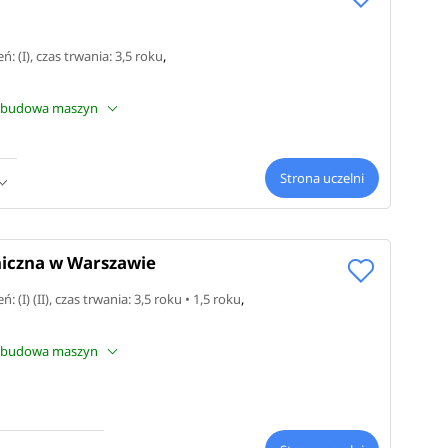
ń: (I)
, czas trwania: 3,5 roku
,
mogą
 i budowa maszyn
5 000 zł,
Strona uczelni
kowa
iczna w Warszawie
szyn
ń: (I) (II)
, czas trwania: 3,5 roku • 1,5 roku
,
 i budowa maszyn
dzenia