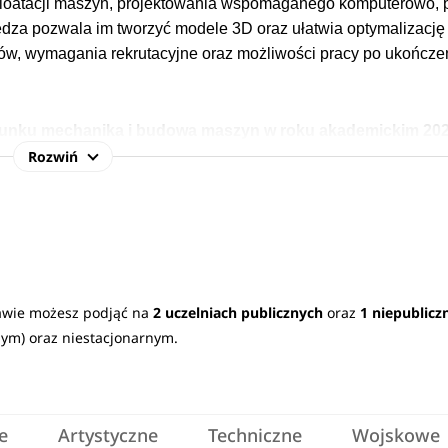
ploatacji maszyn,
projektowania wspomaganego komputerowo, 
iedza pozwala im tworzyć modele 3D oraz ułatwia optymalizację
ów, wymagania rekrutacyjne oraz możliwości pracy po ukończe
ierunku mechanika i budowa maszyn w roku akademickim 20
Rozwiń
yk polski,
matematyka,
język obcy nowożytny oraz dodatk
Sprawdź
wymagane przedmioty maturalne na uczelniach
>
rzemysłowych i silników samochodowych, a także zdobędą wied
echanicznej.
awie możesz podjąć na
2 uczelniach publicznych
oraz
1 niepublicz
nym) oraz niestacjonarnym.
umiejętności z zakresu projektowania, wytwarzania i eksploat
kierowania produkcją w przedsiębiorstwach przemysłowych.
W
i związanych z eksploatacją maszyn i doborem odpowiednic
 badań w jednostkach badawczych.
e
Artystyczne
Techniczne
Wojskowe