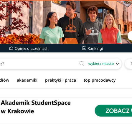
Opinie o uczelniach
Rankingi
wybierz miasto
udiów
akademiki
praktyki i praca
top pracodawcy