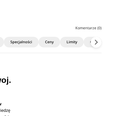
Komentarze (0)
Specjalności
Ceny
Limity
Czas trwania
oj.
w
wiedzę