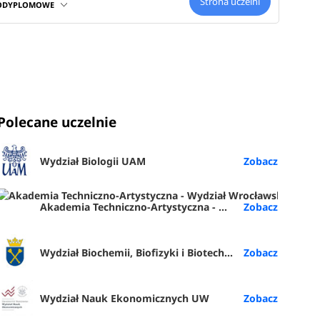
Strona uczelni
PODYPLOMOWE
 Sprawdź
zatem
Polecane uczelnie
jąc się na
Wydział Biologii UAM
Akademia Techniczno-Artystyczna - Wydział Wrocławska Akademia Biznesu (ATA Wrocław)
atacją
Wydział Biochemii, Biofizyki i Biotechnologii UJ
zyn,
twarzania
Wydział Nauk Ekonomicznych UW