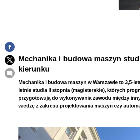
zdolnościami technicznymi, logicznym myśleniem, ale
predyspozycje kandydata na mechanikę i budowę mas
Przygotowanie
Mechanika i budowa maszyn jest kierunkiem repreze
każdy kandydat powinien wyróżniać się wiedzą i umie
Mechanika i budowa maszyn studi
matematyką
. Umiejętności te można trenować rozwiązu
kierunku
różnego rodzaju kursy przygotowujące do matury.
Mechanika i budowa maszyn w Warszawie to 3,5-letnie 
Program studiów
letnie studia II stopnia (magisterskie), których pro
przygotowują do wykonywania zawodu między innym
Program kształcenia obejmuje szeroki zakres przed
wiedzę z zakresu projektowania maszyn czy automa
maszyn.
Studenci poznają między innymi: mechanikę t
termodynamikę, elektronikę, mechatronikę, automatykę,
oraz podstawy zarządzania produkcją.