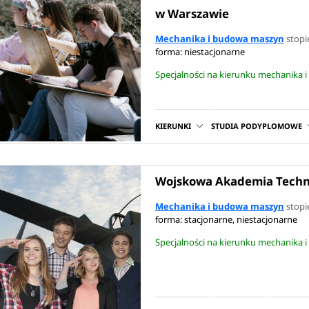
w Warszawie
Mechanika i budowa maszyn
stopie
wynosi od 7 000 do 9 500 zł brutto. Wraz z doświadczeniem,
forma: niestacjonarne
, automatyka, mechatronika czy konstrukcje maszyn, zarobki 
Specjalności na kierunku mechanika
skich firmach technologicznych zarabiają zwykle od 9 000 do 1
ł miesięcznie.
KIERUNKI
STUDIA PODYPLOMOWE
wać w takich uczelniach jak:
Politechnika Warszawska,
Wojs
Wojskowa Akademia Techn
ystyczna Nauk Stosowanych. Sprawdź
mechanika i budowa ma
Mechanika i budowa maszyn
stopie
forma: stacjonarne, niestacjonarne
Specjalności na kierunku mechanika
które lubią wiedzieć, jak działają rozmaite maszyny i urzą
ane.
Kandydaci na ten kierunek powinni wyróżniać się także