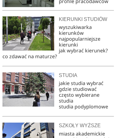
profile pracodawców
KIERUNKI STUDIÓW
wyszukiwarka
kierunków
najpopularniejsze
kierunki
jak wybrać kierunek?
co zdawać na maturze?
STUDIA
jakie studia wybrać
gdzie studiować
często wybierane
studia
studia podyplomowe
SZKOŁY WYŻSZE
miasta akademickie