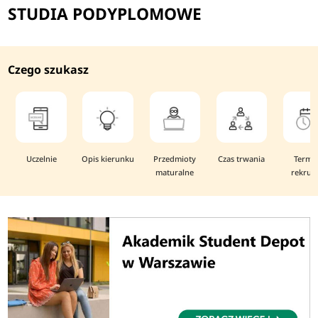
STUDIA PODYPLOMOWE
Czego szukasz
Uczelnie
Opis kierunku
Przedmioty
Czas trwania
Termi
maturalne
rekruta