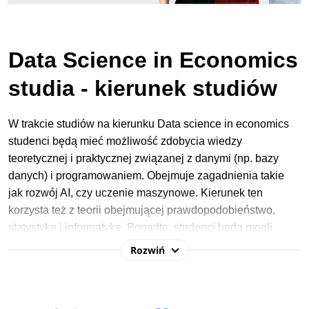
Data Science in Economics
studia - kierunek studiów
W trakcie studiów na kierunku Data science in economics
studenci będą mieć możliwość zdobycia wiedzy
teoretycznej i praktycznej związanej z danymi (np. bazy
danych) i programowaniem. Obejmuje zagadnienia takie
jak rozwój AI, czy uczenie maszynowe. Kierunek ten
korzysta też z teorii obejmującej prawdopodobieństwo,
statystykę i informatykę. Ponadto, studenci będą mogli
nauczyć się programować, używając języków takich jak
Rozwiń
Python i R.
W procesie rekrutacji na studia 2025/2026 na