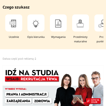
Czego szukasz
Uczelnie
Opis kierunku
Wymagania
Przedmioty
Prog
maturalne
punkto
Dalsza część pod reklamą