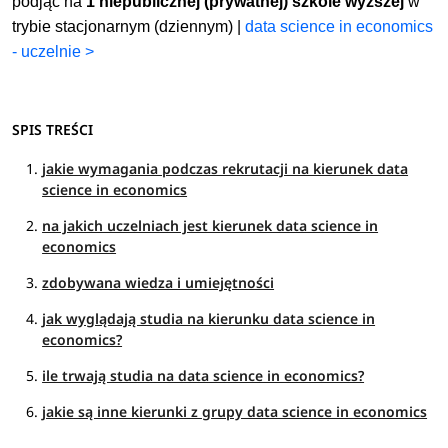
podjąć na
1 niepublicznej (prywatnej) szkole wyższej
w
trybie stacjonarnym (dziennym) |
data science in economics
- uczelnie >
SPIS TREŚCI
jakie wymagania podczas rekrutacji na kierunek data
science in economics
na jakich uczelniach jest kierunek data science in
economics
zdobywana wiedza i umiejętności
jak wyglądają studia na kierunku data science in
economics?
ile trwają studia na data science in economics?
jakie są inne kierunki z grupy data science in economics