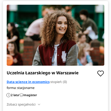
Uczelnia Łazarskiego w Warszawie
Data science in economics
stopień: (II)
forma: stacjonarne
2 lata
magister
Zobacz specjalności