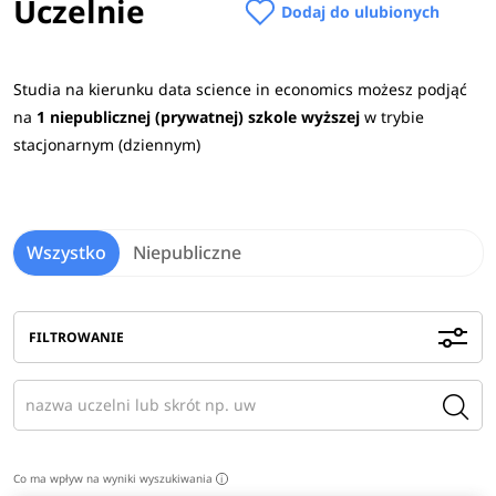
Uczelnie
kierunku Data science in economics najczęściej
Dodaj do ulubionych
wymagane przedmioty maturalne
to: matematyka, fizyka, informatyka, język angielski oraz
Studia na kierunku data science in economics możesz podjąć
wiedza o społeczeństwie.
Sprawdź
wymagane przedmioty
na
1 niepublicznej (prywatnej) szkole wyższej
w trybie
maturalne na uczelniach
>
stacjonarnym (dziennym)
Praca po studiach
Absolwenci tego kierunku studiów mogą podjąć
Wszystko
Niepubliczne
zatrudnienie w firmach fintechowych, badawczo-
rozwojowych, czy nawet doradczych. Poza tym mogą
pracować u wydawców oprogramowania, podmiotach
FILTROWANIE
handlu zagranicznego, lub korporacjach
międzynarodowych. Dla absolwentów zainteresowanych
finansami istnieje możliwość pracy w bankach i
międzynarodowych instytucjach finansowych.
Zobacz
pełen
opis kierunku
>
Co ma wpływ na wyniki wyszukiwania
i