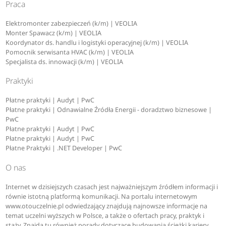
Praca
Elektromonter zabezpieczeń (k/m) | VEOLIA
Monter Spawacz (k/m) | VEOLIA
Koordynator ds. handlu i logistyki operacyjnej (k/m) | VEOLIA
Pomocnik serwisanta HVAC (k/m) | VEOLIA
Specjalista ds. innowacji (k/m) | VEOLIA
Praktyki
Płatne praktyki | Audyt | PwC
Płatne praktyki | Odnawialne Źródła Energii - doradztwo biznesowe |
PwC
Płatne praktyki | Audyt | PwC
Płatne praktyki | Audyt | PwC
Płatne Praktyki | .NET Developer | PwC
O nas
Internet w dzisiejszych czasach jest najważniejszym źródłem informacji i
równie istotną platformą komunikacji. Na portalu internetowym
www.otouczelnie.pl odwiedzający znajdują najnowsze informacje na
temat uczelni wyższych w Polsce, a także o ofertach pracy, praktyk i
staży. Znajdą tu również porady dotyczące budowania ścieżki kariery