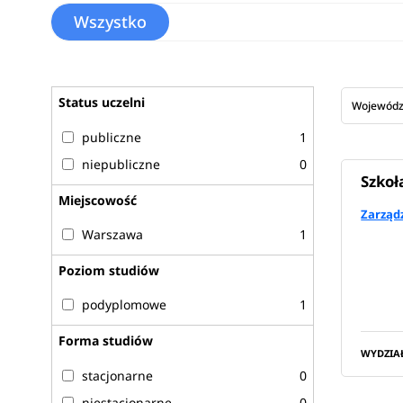
Wszystko
Status uczelni
Wojewód
publiczne
1
niepubliczne
0
Szkoł
Miejscowość
Zarządz
Warszawa
1
Poziom studiów
podyplomowe
1
Forma studiów
WYDZIA
stacjonarne
0
niestacjonarne
0