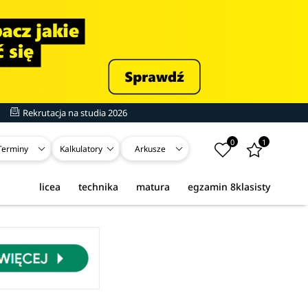
Rekrutacja na studia 2026
0
1
Terminy
Kalkulatory
Arkusze
licea
technika
matura
egzamin 8klasisty