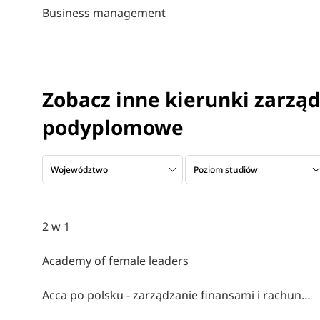
Business management
Zobacz inne kierunki zarząd
podyplomowe
Województwo
Poziom studiów
2 w 1
Academy of female leaders
Acca po polsku - zarządzanie finansami i rachunkowość w środowisku międzynarodowym