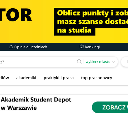
Opinie o uczelniach
Rankingi
wybierz miasto
udiów
akademiki
praktyki i praca
top pracodawcy