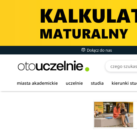
Dołącz do nas
miasta akademickie
uczelnie
studia
kierunki st