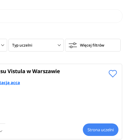
Typ uczelni
Więcej filtrów
su Vistula w Warszawie
tacją acca
Strona uczelni