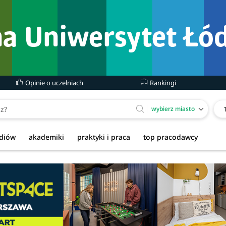
Opinie o uczelniach
Rankingi
wybierz miasto
udiów
akademiki
praktyki i praca
top pracodawcy