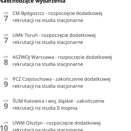
Nadchodzące wydarzenia
CM Bydgoszcz - rozpoczęcie dodatkowej
sie
7
rekrutacji na studia stacjonarne
UMK Toruń - rozpoczęcie dodatkowej
sie
7
rekrutacji na studia stacjonarne
ASZWOJ Warszawa - rozpoczęcie dodatkowej
sie
8
rekrutacji na studia stacjonarne
PCZ Częstochowa - zakończenie dodatkowej
sie
9
rekrutacji na studia stacjonarne
ŚUM Katowice i woj. śląskie - zakończenie
sie
9
rekrutacji na studia II stopnia
UWM Olsztyn - rozpoczęcie dodatkowej
sie
10
rekrutacji na studia stacjonarne