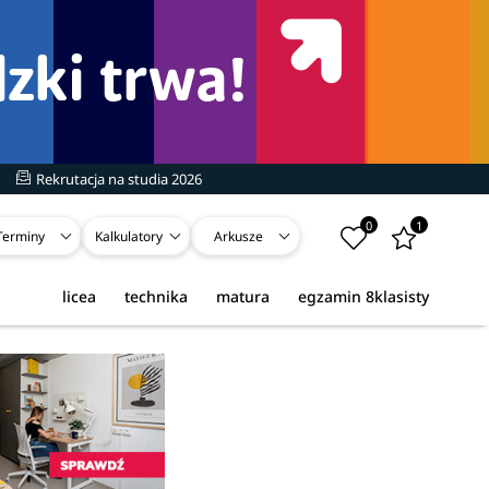
Rekrutacja na studia 2026
0
1
Terminy
Kalkulatory
Arkusze
licea
technika
matura
egzamin 8klasisty