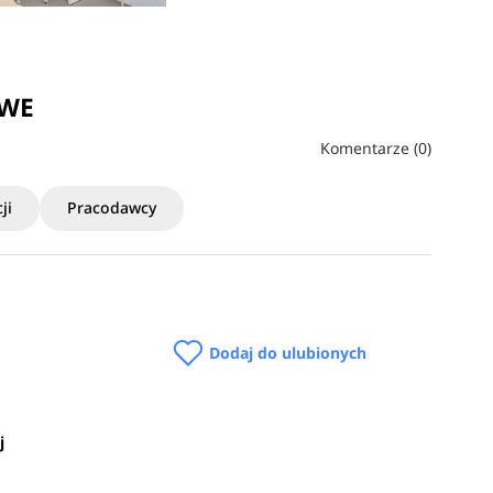
OWE
Komentarze (0)
ji
Pracodawcy
Dodaj do ulubionych
j