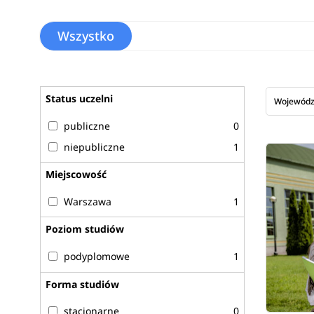
Wszystko
Status uczelni
Wojewód
publiczne
0
niepubliczne
1
Miejscowość
Warszawa
1
Poziom studiów
podyplomowe
1
Forma studiów
stacjonarne
0