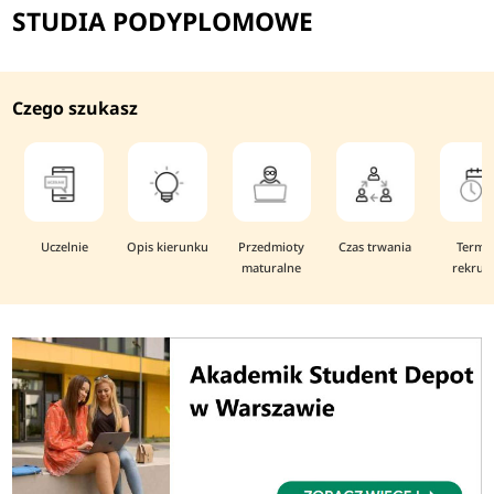
STUDIA PODYPLOMOWE
Czego szukasz
Uczelnie
Opis kierunku
Przedmioty
Czas trwania
Termi
maturalne
rekruta