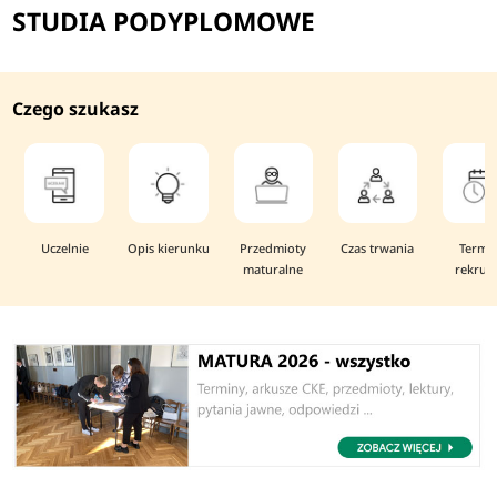
STUDIA PODYPLOMOWE
Czego szukasz
Uczelnie
Opis kierunku
Przedmioty
Czas trwania
Termi
maturalne
rekruta