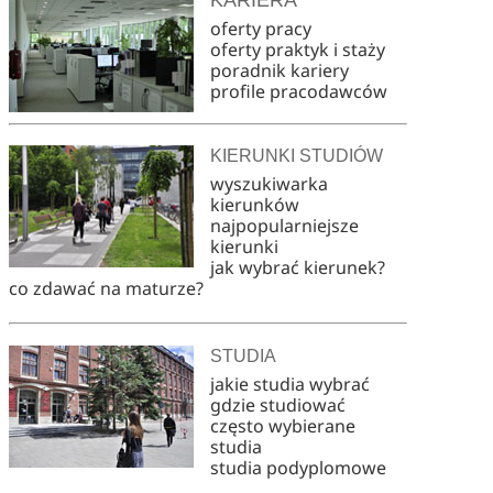
oferty pracy
oferty praktyk i staży
poradnik kariery
profile pracodawców
KIERUNKI STUDIÓW
wyszukiwarka
kierunków
najpopularniejsze
kierunki
jak wybrać kierunek?
co zdawać na maturze?
STUDIA
jakie studia wybrać
gdzie studiować
często wybierane
studia
studia podyplomowe