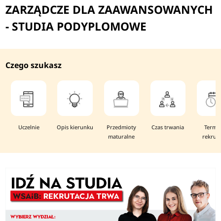
ZARZĄDCZE DLA ZAAWANSOWANYCH
- STUDIA PODYPLOMOWE
Czego szukasz
Uczelnie
Opis kierunku
Przedmioty
Czas trwania
Termi
maturalne
rekruta