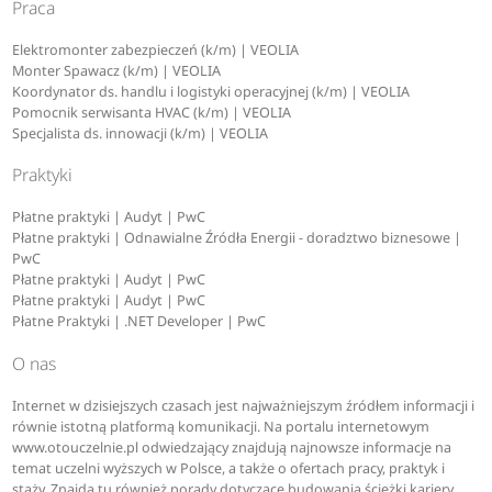
Praca
Elektromonter zabezpieczeń (k/m) | VEOLIA
Monter Spawacz (k/m) | VEOLIA
Koordynator ds. handlu i logistyki operacyjnej (k/m) | VEOLIA
Pomocnik serwisanta HVAC (k/m) | VEOLIA
Specjalista ds. innowacji (k/m) | VEOLIA
Praktyki
Płatne praktyki | Audyt | PwC
Płatne praktyki | Odnawialne Źródła Energii - doradztwo biznesowe |
PwC
Płatne praktyki | Audyt | PwC
Płatne praktyki | Audyt | PwC
Płatne Praktyki | .NET Developer | PwC
O nas
Internet w dzisiejszych czasach jest najważniejszym źródłem informacji i
równie istotną platformą komunikacji. Na portalu internetowym
www.otouczelnie.pl odwiedzający znajdują najnowsze informacje na
temat uczelni wyższych w Polsce, a także o ofertach pracy, praktyk i
staży. Znajdą tu również porady dotyczące budowania ścieżki kariery