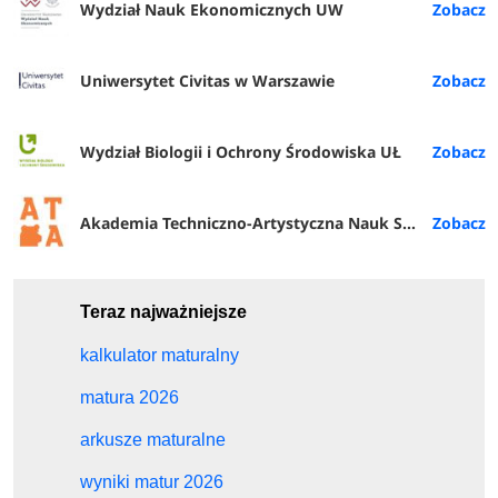
Wydział Nauk Ekonomicznych UW
Uniwersytet Civitas w Warszawie
Wydział Biologii i Ochrony Środowiska UŁ
Akademia Techniczno-Artystyczna Nauk Stosowanych w Warszawie
Teraz najważniejsze
kalkulator maturalny
matura 2026
arkusze maturalne
wyniki matur 2026