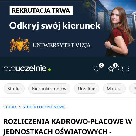
0
1
Studia
Kierunki studiów
Uczelnie
Matura
P
STUDIA
STUDIA PODYPLOMOWE
ROZLICZENIA KADROWO-PŁACOWE W
JEDNOSTKACH OŚWIATOWYCH -