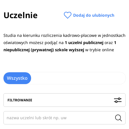
Uczelnie
Dodaj do ulubionych
Studia na kierunku rozliczenia kadrowo-płacowe w jednostkach
oświatowych możesz podjąć na
1 uczelni publicznej
oraz
1
niepublicznej (prywatnej) szkole wyższej
w trybie online
Wszystko
FILTROWANIE