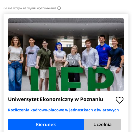
Co ma wpływ na wyniki wyszukiwania
i
Uniwersytet Ekonomiczny w Poznaniu
Rozliczenia kadrowo-płacowe w jednostkach oświatowych
Kierunek
Uczelnia