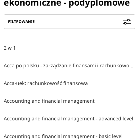
ekonomiczne - podyplomowe
FILTROWANIE
2 w 1
Acca po polsku - zarządzanie finansami i rachunkowość w środowisku międzynarodowym
Acca-uek: rachunkowość finansowa
Accounting and financial management
Accounting and financial management - advanced level
Accounting and financial management - basic level