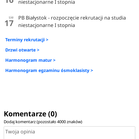
niestacjonarne I stopnia
PB Białystok - rozpoczęcie rekrutacji na studia
sie
17
niestacjonarne I stopnia
Terminy rekrutacji >
Drzwi otwarte >
Harmonogram matur >
Harmonogram egzaminu ósmoklasisty >
Komentarze (0)
Dodaj komentarz (pozostało
4000
znaków)