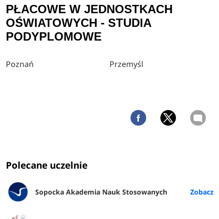
PŁACOWE W JEDNOSTKACH
OŚWIATOWYCH - STUDIA
PODYPLOMOWE
Poznań
Przemyśl
Polecane uczelnie
Sopocka Akademia Nauk Stosowanych