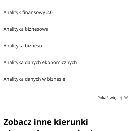
Analityk finansowy 2.0
Analityka biznesowa
Analityka biznesu
Analityka danych ekonomicznych
Analityka danych w biznesie
Pokaż więcej
Zobacz inne kierunki