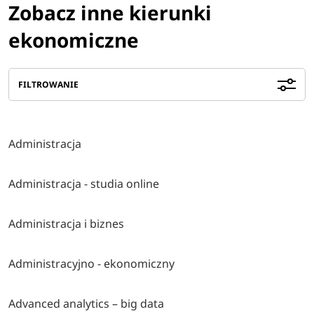
Zobacz inne kierunki
ekonomiczne
FILTROWANIE
Administracja
Administracja - studia online
Administracja i biznes
Administracyjno - ekonomiczny
Advanced analytics – big data