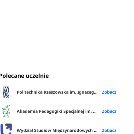
Polecane uczelnie
Politechnika Rzeszowska im. Ignacego Łukasiewicza
Akademia Pedagogiki Specjalnej im. Marii Grzegorzewskiej w Warszawie
Wydział Studiów Międzynarodowych i Politologicznych UŁ