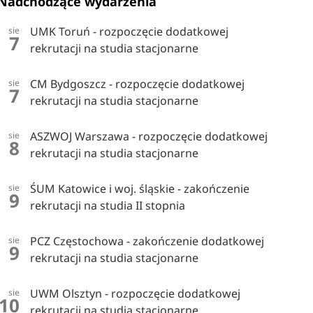
Nadchodzące wydarzenia
UMK Toruń - rozpoczęcie dodatkowej
sie
7
rekrutacji na studia stacjonarne
CM Bydgoszcz - rozpoczęcie dodatkowej
sie
7
rekrutacji na studia stacjonarne
ASZWOJ Warszawa - rozpoczęcie dodatkowej
sie
8
rekrutacji na studia stacjonarne
ŚUM Katowice i woj. śląskie - zakończenie
sie
9
rekrutacji na studia II stopnia
PCZ Częstochowa - zakończenie dodatkowej
sie
9
rekrutacji na studia stacjonarne
UWM Olsztyn - rozpoczęcie dodatkowej
sie
10
rekrutacji na studia stacjonarne