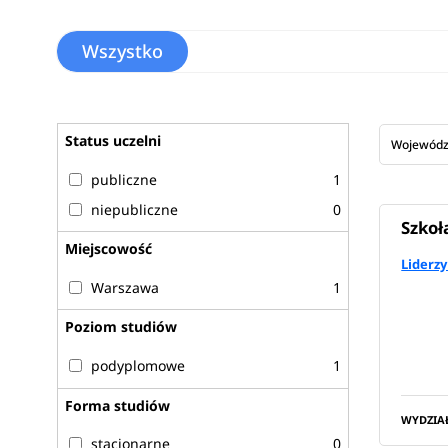
Wszystko
Status uczelni
Wojewód
publiczne
1
niepubliczne
0
Szkoł
Miejscowość
Liderz
Warszawa
1
Poziom studiów
podyplomowe
1
Forma studiów
WYDZIA
stacjonarne
0