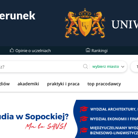
Opinie o uczelniach
Rankingi
wybierz miasto
udiów
akademiki
praktyki i praca
top pracodawcy