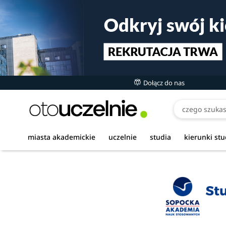
Dołącz do nas
miasta akademickie
uczelnie
studia
kierunki st