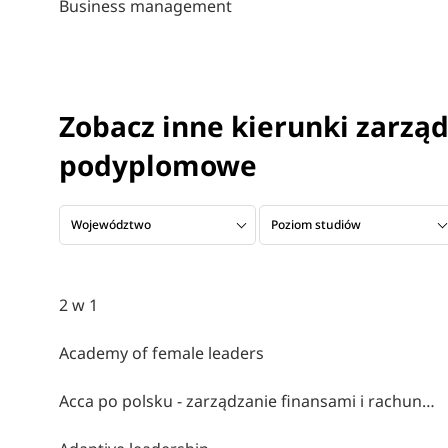
Business management
Zobacz inne kierunki zarząd
podyplomowe
Województwo
Poziom studiów
2 w 1
Academy of female leaders
Acca po polsku - zarządzanie finansami i rachunkowość w środowisku międzynarodowym