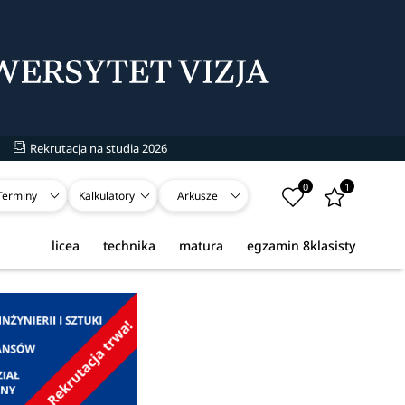
Rekrutacja na studia 2026
0
1
Terminy
Kalkulatory
Arkusze
licea
technika
matura
egzamin 8klasisty