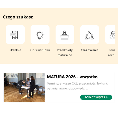
Czego szukasz
Uczelnie
Opis kierunku
Przedmioty
Czas trwania
Termi
maturalne
rekruta