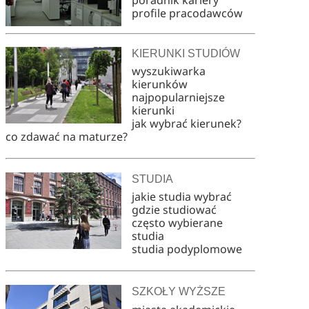
profile pracodawców
KIERUNKI STUDIÓW
wyszukiwarka
kierunków
najpopularniejsze
kierunki
jak wybrać kierunek?
co zdawać na maturze?
STUDIA
jakie studia wybrać
gdzie studiować
często wybierane
studia
studia podyplomowe
SZKOŁY WYŻSZE