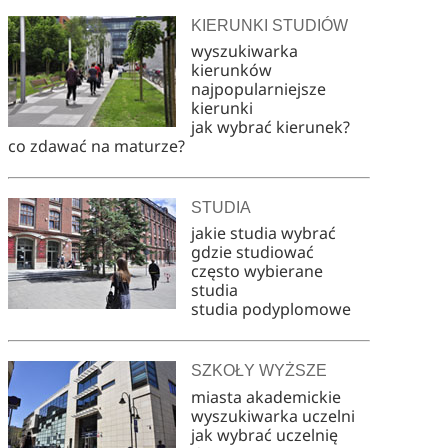
KIERUNKI STUDIÓW
wyszukiwarka
kierunków
najpopularniejsze
kierunki
jak wybrać kierunek?
co zdawać na maturze?
STUDIA
jakie studia wybrać
gdzie studiować
często wybierane
studia
studia podyplomowe
SZKOŁY WYŻSZE
miasta akademickie
wyszukiwarka uczelni
jak wybrać uczelnię