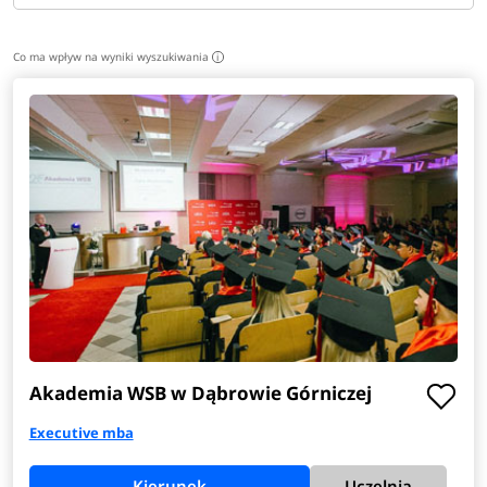
Co ma wpływ na wyniki wyszukiwania
i
Akademia WSB w Dąbrowie Górniczej
Executive mba
Kierunek
Uczelnia