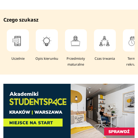
Czego szukasz
Uczelnie
Opis kierunku
Przedmioty
Czas trwania
Termi
maturalne
rekruta