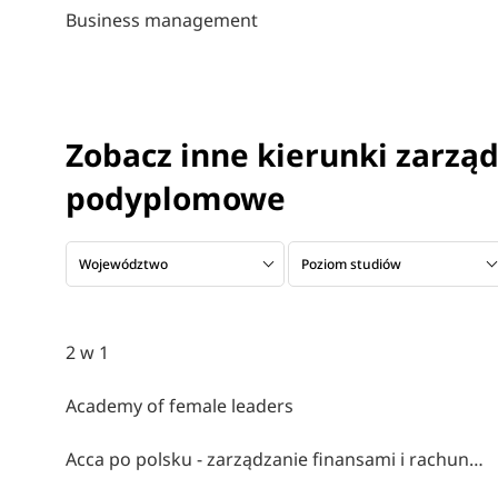
Business management
Zobacz inne kierunki zarząd
podyplomowe
Województwo
Poziom studiów
2 w 1
Academy of female leaders
Acca po polsku - zarządzanie finansami i rachunkowość w środowisku międzynarodowym