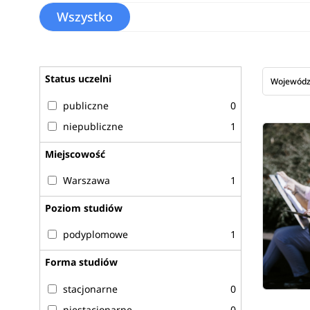
Wszystko
Status uczelni
Wojewód
publiczne
0
niepubliczne
1
Miejscowość
Warszawa
1
Poziom studiów
podyplomowe
1
Forma studiów
stacjonarne
0
niestacjonarne
0