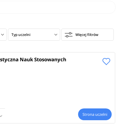
Typ uczelni
Więcej filtrów
ystyczna Nauk Stosowanych
Strona uczelni