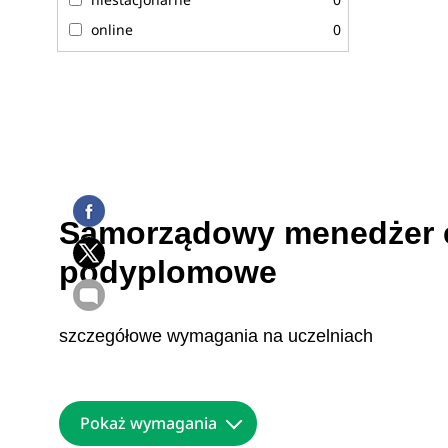
online
0
Samorządowy menedżer en
podyplomowe
szczegółowe wymagania na uczelniach
Pokaż wymagania