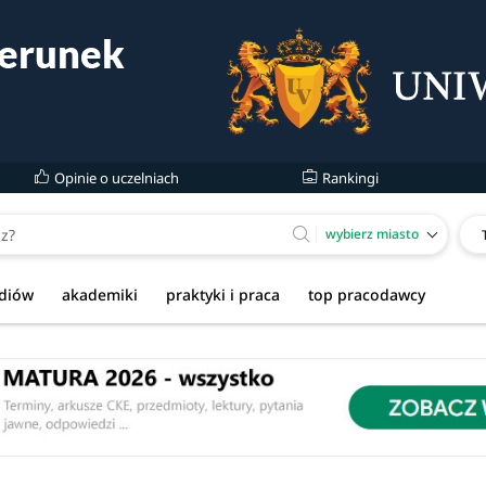
Opinie o uczelniach
Rankingi
wybierz miasto
udiów
akademiki
praktyki i praca
top pracodawcy