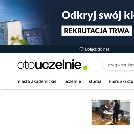
Dołącz do nas
miasta akademickie
uczelnie
studia
kierunki st