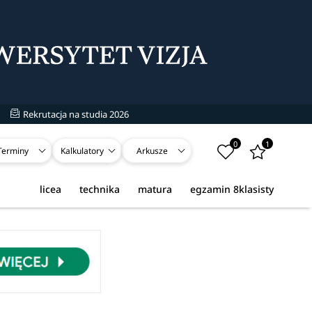
Rekrutacja na studia 2026
0
1
Terminy
Kalkulatory
Arkusze
licea
technika
matura
egzamin 8klasisty