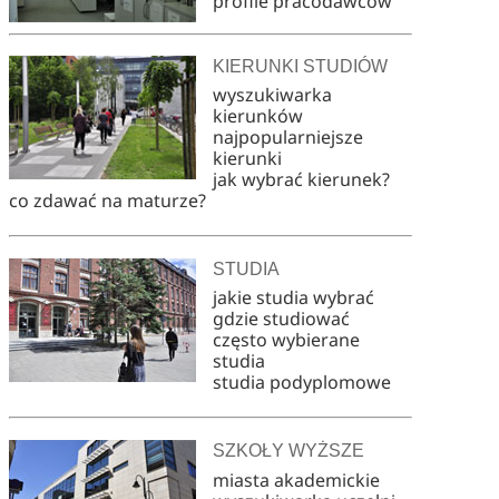
profile pracodawców
KIERUNKI STUDIÓW
wyszukiwarka
kierunków
najpopularniejsze
kierunki
jak wybrać kierunek?
co zdawać na maturze?
STUDIA
jakie studia wybrać
gdzie studiować
często wybierane
studia
studia podyplomowe
SZKOŁY WYŻSZE
miasta akademickie