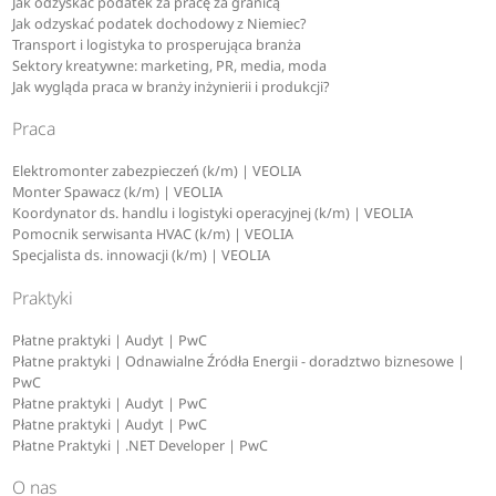
Jak odzyskać podatek za pracę za granicą
Jak odzyskać podatek dochodowy z Niemiec?
Transport i logistyka to prosperująca branża
Sektory kreatywne: marketing, PR, media, moda
Jak wygląda praca w branży inżynierii i produkcji?
Praca
Elektromonter zabezpieczeń (k/m) | VEOLIA
Monter Spawacz (k/m) | VEOLIA
Koordynator ds. handlu i logistyki operacyjnej (k/m) | VEOLIA
Pomocnik serwisanta HVAC (k/m) | VEOLIA
Specjalista ds. innowacji (k/m) | VEOLIA
Praktyki
Płatne praktyki | Audyt | PwC
Płatne praktyki | Odnawialne Źródła Energii - doradztwo biznesowe |
PwC
Płatne praktyki | Audyt | PwC
Płatne praktyki | Audyt | PwC
Płatne Praktyki | .NET Developer | PwC
O nas