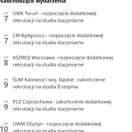
Nadchodzące wydarzenia
UMK Toruń - rozpoczęcie dodatkowej
sie
7
rekrutacji na studia stacjonarne
CM Bydgoszcz - rozpoczęcie dodatkowej
sie
7
rekrutacji na studia stacjonarne
ASZWOJ Warszawa - rozpoczęcie dodatkowej
sie
8
rekrutacji na studia stacjonarne
ŚUM Katowice i woj. śląskie - zakończenie
sie
9
rekrutacji na studia II stopnia
PCZ Częstochowa - zakończenie dodatkowej
sie
9
rekrutacji na studia stacjonarne
UWM Olsztyn - rozpoczęcie dodatkowej
sie
10
rekrutacji na studia stacjonarne