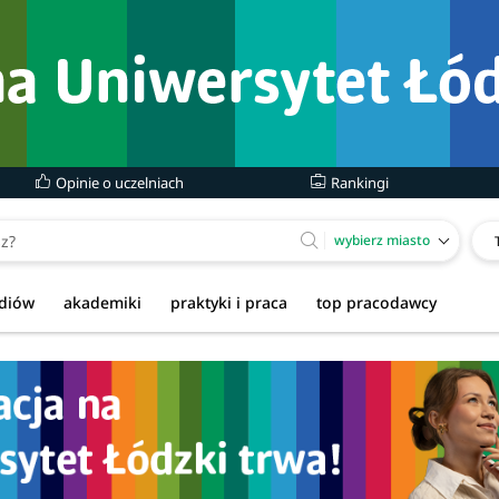
Opinie o uczelniach
Rankingi
wybierz miasto
udiów
akademiki
praktyki i praca
top pracodawcy