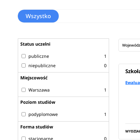
Wszystko
Status uczelni
Wojewód
publiczne
1
niepubliczne
0
Szkoł
Miejscowość
Ewalua
Warszawa
1
Poziom studiów
podyplomowe
1
Forma studiów
WYDZIA
stacjonarne
0