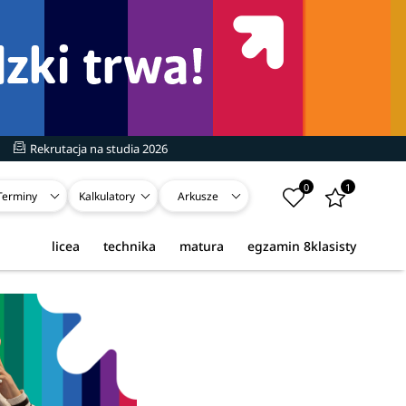
Rekrutacja na studia 2026
0
1
Terminy
Kalkulatory
Arkusze
licea
technika
matura
egzamin 8klasisty