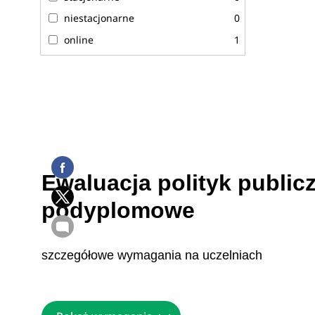
niestacjonarne
0
online
1
Ewaluacja polityk public
podyplomowe
szczegółowe wymagania na uczelniach