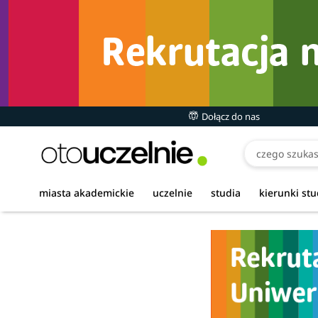
Dołącz do nas
miasta akademickie
uczelnie
studia
kierunki st