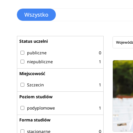
Wszystko
Status uczelni
Wojewód
publiczne
0
niepubliczne
1
Miejscowość
Szczecin
1
Poziom studiów
podyplomowe
1
Forma studiów
stacjonarne
0