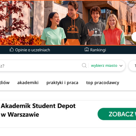
Opinie o uczelniach
Rankingi
wybierz miasto
udiów
akademiki
praktyki i praca
top pracodawcy