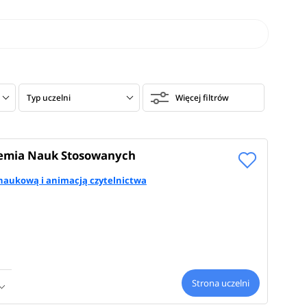
Typ uczelni
Więcej filtrów
demia Nauk Stosowanych
naukową i animacją czytelnictwa
Strona uczelni