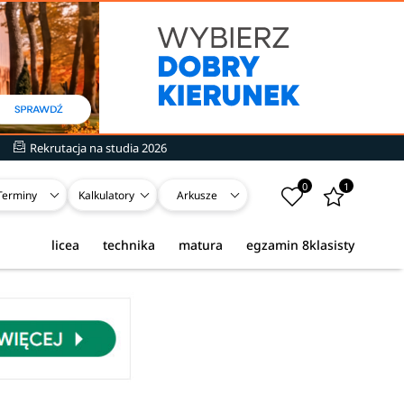
Rekrutacja na studia 2026
0
1
Terminy
Kalkulatory
Arkusze
licea
technika
matura
egzamin 8klasisty