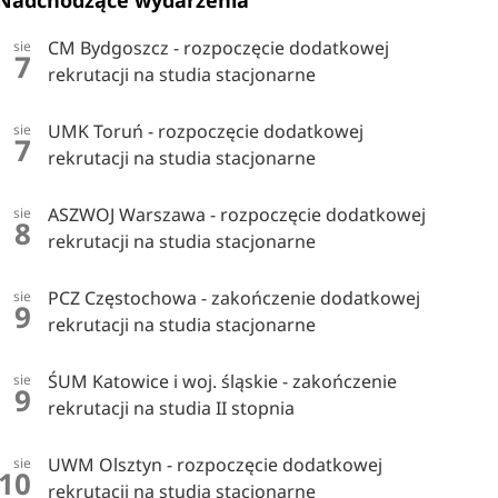
Nadchodzące wydarzenia
CM Bydgoszcz - rozpoczęcie dodatkowej
sie
7
rekrutacji na studia stacjonarne
UMK Toruń - rozpoczęcie dodatkowej
sie
7
rekrutacji na studia stacjonarne
ASZWOJ Warszawa - rozpoczęcie dodatkowej
sie
8
rekrutacji na studia stacjonarne
PCZ Częstochowa - zakończenie dodatkowej
sie
9
rekrutacji na studia stacjonarne
ŚUM Katowice i woj. śląskie - zakończenie
sie
9
rekrutacji na studia II stopnia
UWM Olsztyn - rozpoczęcie dodatkowej
sie
10
rekrutacji na studia stacjonarne