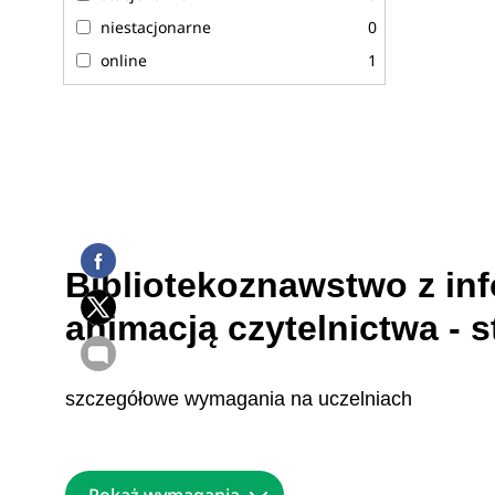
niestacjonarne
0
online
1
Bibliotekoznawstwo z in
animacją czytelnictwa -
szczegółowe wymagania na uczelniach