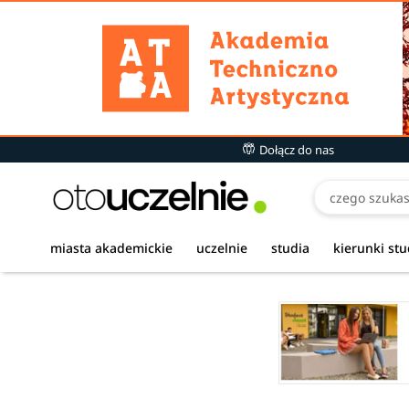
Dołącz do nas
miasta akademickie
uczelnie
studia
kierunki st