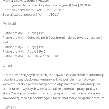
Monter Spawacz (k/m) | VEOLIA
Koordynator ds. handlu i logistyki operacyjnej (k/m) | VEOLIA
Pomocnik serwisanta HVAC (k/m) | VEOLIA
Specjalista ds. innowacji (k/m) | VEOLIA
Praktyki
Płatne praktyki | Audyt | PwC
Płatne praktyki | Odnawialne Źródła Energii - doradztwo biznesowe |
PwC
Płatne praktyki | Audyt | PwC
Płatne praktyki | Audyt | PwC
Płatne Praktyki | .NET Developer | PwC
O nas
Internet w dzisiejszych czasach jest najważniejszym źródłem informacji i
równie istotną platformą komunikacji. Na portalu internetowym
www.otouczelnie.pl odwiedzający znajdują najnowsze informacje na
temat uczelni wyższych w Polsce, a także o ofertach pracy, praktyk i
staży. Znajdą tu również porady dotyczące budowania ścieżki kariery
zawodowej, rozwoju osobistego, a także informacje związane z maturą.
Kontakt