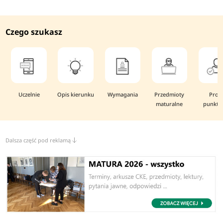
Czego szukasz
Uczelnie
Opis kierunku
Wymagania
Przedmioty
Prog
maturalne
punkto
Dalsza część pod reklamą