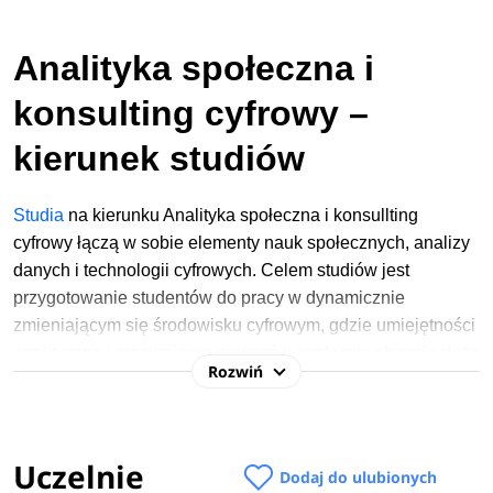
Analityka społeczna i
konsulting cyfrowy –
kierunek studiów
Studia
na kierunku Analityka społeczna i konsullting
cyfrowy łączą w sobie elementy nauk społecznych, analizy
danych i technologii cyfrowych. Celem studiów jest
przygotowanie studentów do pracy w dynamicznie
zmieniającym się środowisku cyfrowym, gdzie umiejętności
analityczne i zrozumienie procesów społecznych mają duże
Rozwiń
znaczenie. Kierunek ten kładzie nacisk na analizę danych,
projektowanie strategii cyfrowych i konsulting w zakresie
wdrażania nowoczesnych rozwiązań technologicznych.
Studenci uczą się, jak stosować narzędzia, takie jak
Uczelnie
Dodaj do ulubionych
Python, R czy Excel do analizy danych. Poznają też różne