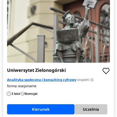
absolwentów w pracy będzie np. analizowanie zachowań
społecznych w środowisku cyfrowym, interpretowanie
wyników badań ankietowych.
Zobacz
pełen opis kierunku
>
Uniwersytet Zielonogórski
Analityka społeczna i konsulting cyfrowy
stopień: (I)
forma: stacjonarne
3 lata
licencjat
Kierunek
Uczelnia