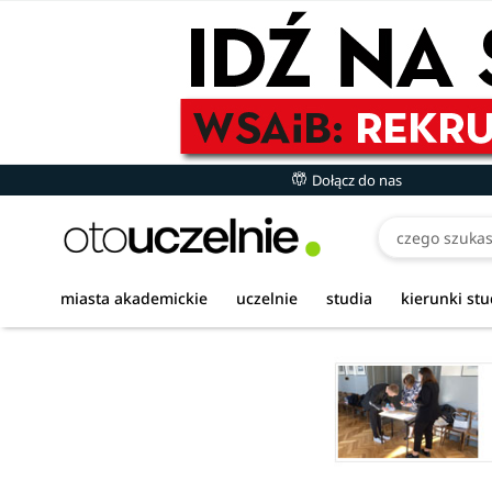
Dołącz do nas
miasta akademickie
uczelnie
studia
kierunki st