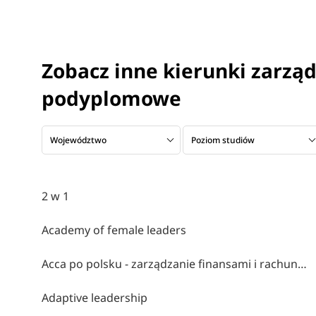
Zobacz inne kierunki zarząd
podyplomowe
Województwo
Poziom studiów
2 w 1
Academy of female leaders
Acca po polsku - zarządzanie finansami i rachunkowość w środowisku międzynarodowym
Adaptive leadership