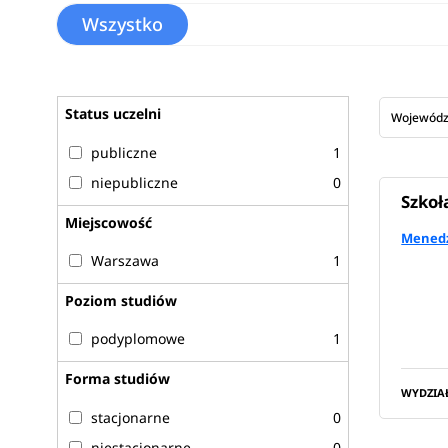
Wszystko
Status uczelni
Wojewód
publiczne
1
niepubliczne
0
Szkoł
Miejscowość
Menedż
Warszawa
1
Poziom studiów
podyplomowe
1
Forma studiów
WYDZIA
stacjonarne
0
niestacjonarne
0