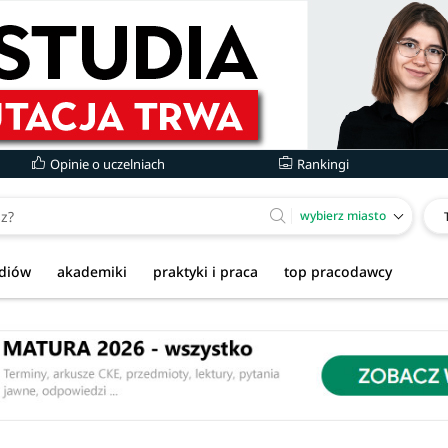
Opinie o uczelniach
Rankingi
wybierz miasto
udiów
akademiki
praktyki i praca
top pracodawcy