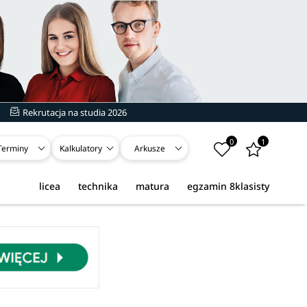
Rekrutacja na studia 2026
0
1
Terminy
Kalkulatory
Arkusze
licea
technika
matura
egzamin 8klasisty