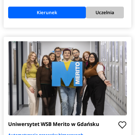
Kierunek
Uczelnia
Uniwersytet WSB Merito w Gdańsku
Automatyzacja procesów biznesowych