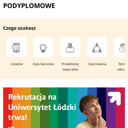
PODYPLOMOWE
Czego szukasz
Uczelnie
Opis kierunku
Przedmioty
Czas trwania
Termi
maturalne
rekruta