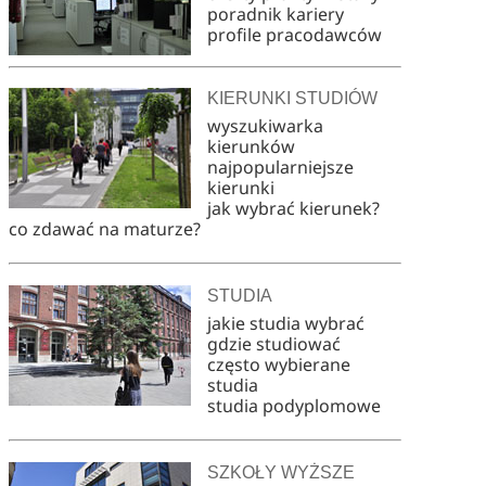
poradnik kariery
profile pracodawców
KIERUNKI STUDIÓW
wyszukiwarka
kierunków
najpopularniejsze
kierunki
jak wybrać kierunek?
co zdawać na maturze?
STUDIA
jakie studia wybrać
gdzie studiować
często wybierane
studia
studia podyplomowe
SZKOŁY WYŻSZE