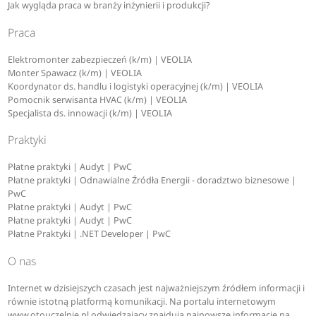
Jak wygląda praca w branży inżynierii i produkcji?
Praca
Elektromonter zabezpieczeń (k/m) | VEOLIA
Monter Spawacz (k/m) | VEOLIA
Koordynator ds. handlu i logistyki operacyjnej (k/m) | VEOLIA
Pomocnik serwisanta HVAC (k/m) | VEOLIA
Specjalista ds. innowacji (k/m) | VEOLIA
Praktyki
Płatne praktyki | Audyt | PwC
Płatne praktyki | Odnawialne Źródła Energii - doradztwo biznesowe |
PwC
Płatne praktyki | Audyt | PwC
Płatne praktyki | Audyt | PwC
Płatne Praktyki | .NET Developer | PwC
O nas
Internet w dzisiejszych czasach jest najważniejszym źródłem informacji i
równie istotną platformą komunikacji. Na portalu internetowym
www.otouczelnie.pl odwiedzający znajdują najnowsze informacje na