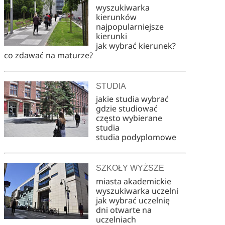
wyszukiwarka
kierunków
najpopularniejsze
kierunki
jak wybrać kierunek?
co zdawać na maturze?
STUDIA
jakie studia wybrać
gdzie studiować
często wybierane
studia
studia podyplomowe
SZKOŁY WYŻSZE
miasta akademickie
wyszukiwarka uczelni
jak wybrać uczelnię
dni otwarte na
uczelniach