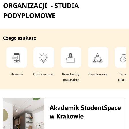
ORGANIZACJI - STUDIA
PODYPLOMOWE
Czego szukasz
Uczelnie
Opis kierunku
Przedmioty
Czas trwania
Termi
maturalne
rekruta