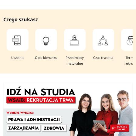
Czego szukasz
Uczelnie
Opis kierunku
Przedmioty
Czas trwania
Termi
maturalne
rekruta