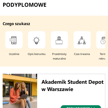
PODYPLOMOWE
Czego szukasz
Uczelnie
Opis kierunku
Przedmioty
Czas trwania
Termi
maturalne
rekruta