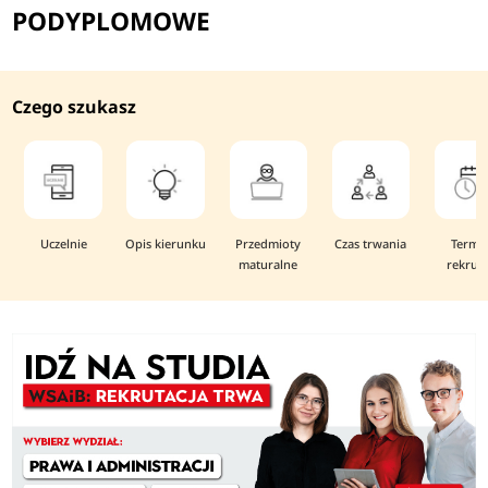
PODYPLOMOWE
Czego szukasz
Uczelnie
Opis kierunku
Przedmioty
Czas trwania
Termi
maturalne
rekruta