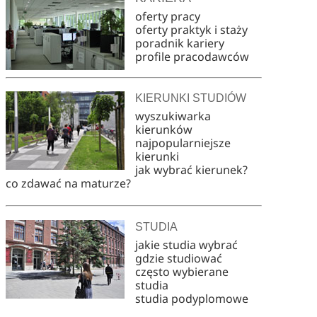
oferty pracy
oferty praktyk i staży
poradnik kariery
profile pracodawców
KIERUNKI STUDIÓW
wyszukiwarka
kierunków
najpopularniejsze
kierunki
jak wybrać kierunek?
co zdawać na maturze?
STUDIA
jakie studia wybrać
gdzie studiować
często wybierane
studia
studia podyplomowe