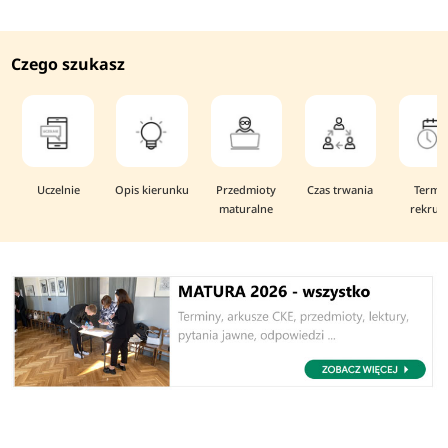
Czego szukasz
Uczelnie
Opis kierunku
Przedmioty
Czas trwania
Termi
maturalne
rekruta