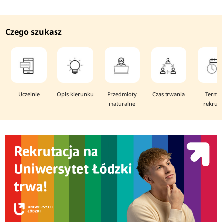
Czego szukasz
Uczelnie
Opis kierunku
Przedmioty
Czas trwania
Termi
maturalne
rekruta