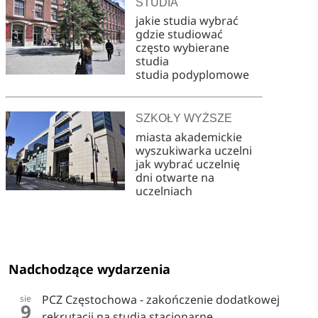
STUDIA
jakie studia wybrać
gdzie studiować
często wybierane
studia
studia podyplomowe
SZKOŁY WYŻSZE
miasta akademickie
wyszukiwarka uczelni
jak wybrać uczelnię
dni otwarte na
uczelniach
Nadchodzące wydarzenia
PCZ Częstochowa - zakończenie dodatkowej
sie
9
rekrutacji na studia stacjonarne