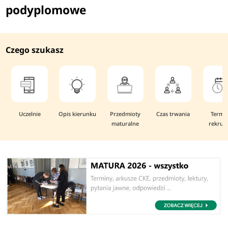
podyplomowe
Czego szukasz
Uczelnie
Opis kierunku
Przedmioty
Czas trwania
Termi
maturalne
rekruta