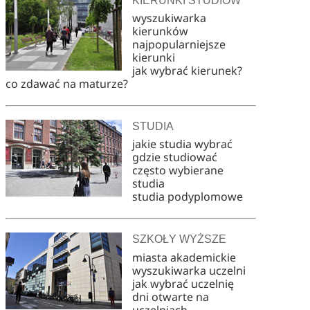
KIERUNKI STUDIÓW
wyszukiwarka
kierunków
najpopularniejsze
kierunki
jak wybrać kierunek?
co zdawać na maturze?
STUDIA
jakie studia wybrać
gdzie studiować
często wybierane
studia
studia podyplomowe
SZKOŁY WYŻSZE
miasta akademickie
wyszukiwarka uczelni
jak wybrać uczelnię
dni otwarte na
uczelniach