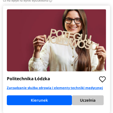
Co ma wpływ na wyniki wyszukiwania
i
Politechnika Łódzka
Zarządzanie służbą zdrowia i elementy techniki medycznej
Kierunek
Uczelnia