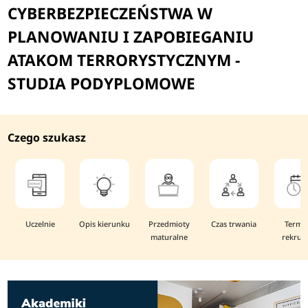
CYBERBEZPIECZEŃSTWA W
PLANOWANIU I ZAPOBIEGANIU
ATAKOM TERRORYSTYCZNYM -
STUDIA PODYPLOMOWE
Czego szukasz
Uczelnie
Opis kierunku
Przedmioty
Czas trwania
Termi
maturalne
rekruta