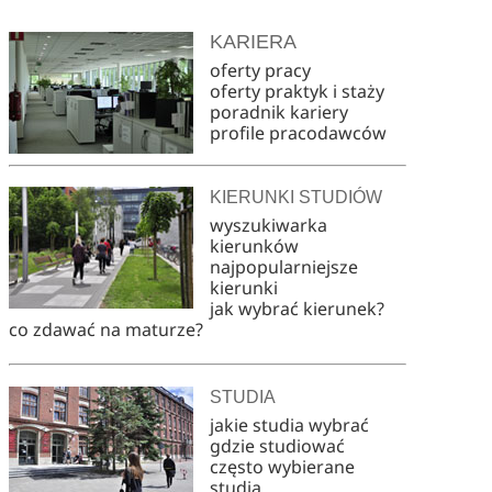
KARIERA
oferty pracy
oferty praktyk i staży
poradnik kariery
profile pracodawców
KIERUNKI STUDIÓW
wyszukiwarka
kierunków
najpopularniejsze
kierunki
jak wybrać kierunek?
co zdawać na maturze?
STUDIA
jakie studia wybrać
gdzie studiować
często wybierane
studia