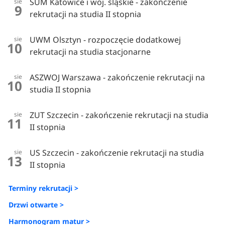
ŚUM Katowice i woj. śląskie - zakończenie
sie
9
rekrutacji na studia II stopnia
UWM Olsztyn - rozpoczęcie dodatkowej
sie
10
rekrutacji na studia stacjonarne
ASZWOJ Warszawa - zakończenie rekrutacji na
sie
10
studia II stopnia
ZUT Szczecin - zakończenie rekrutacji na studia
sie
11
II stopnia
US Szczecin - zakończenie rekrutacji na studia
sie
13
II stopnia
Terminy rekrutacji >
Drzwi otwarte >
Harmonogram matur >