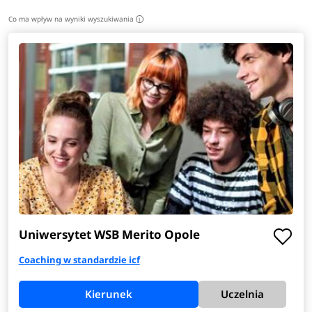
Co ma wpływ na wyniki wyszukiwania
i
Uniwersytet WSB Merito Opole
Coaching w standardzie icf
Kierunek
Uczelnia