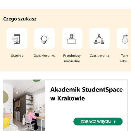
Czego szukasz
Uczelnie
Opis kierunku
Przedmioty
Czas trwania
Termi
maturalne
rekruta