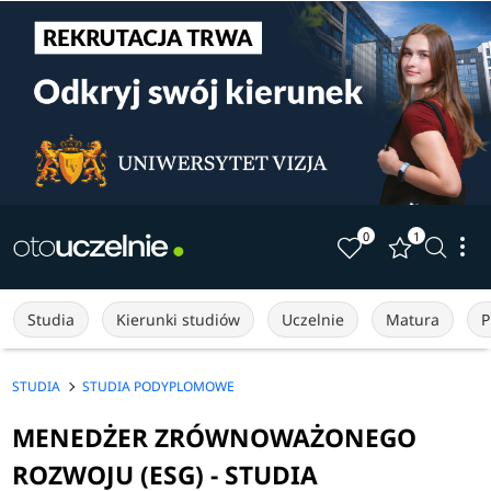
0
1
Studia
Kierunki studiów
Uczelnie
Matura
P
STUDIA
STUDIA PODYPLOMOWE
MENEDŻER ZRÓWNOWAŻONEGO
ROZWOJU (ESG) - STUDIA