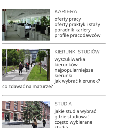
KARIERA
oferty pracy
oferty praktyk i staży
poradnik kariery
profile pracodawców
KIERUNKI STUDIÓW
wyszukiwarka
kierunków
najpopularniejsze
kierunki
jak wybrać kierunek?
co zdawać na maturze?
STUDIA
jakie studia wybrać
gdzie studiować
często wybierane
studia