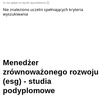
Co ma wpływ na wyniki wyszukiwania
i
Nie znaleziono uczelni spełniających kryteria
wyszukiwania
Menedżer
zrównoważonego rozwoju
(esg) - studia
podyplomowe