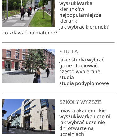
wyszukiwarka
kierunków
najpopularniejsze
kierunki
jak wybrać kierunek?
co zdawać na maturze?
STUDIA
jakie studia wybrać
gdzie studiować
często wybierane
studia
studia podyplomowe
SZKOŁY WYŻSZE
miasta akademickie
wyszukiwarka uczelni
jak wybrać uczelnię
dni otwarte na
uczelniach