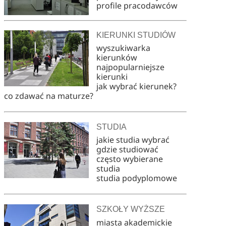
profile pracodawców
KIERUNKI STUDIÓW
wyszukiwarka
kierunków
najpopularniejsze
kierunki
jak wybrać kierunek?
co zdawać na maturze?
STUDIA
jakie studia wybrać
gdzie studiować
często wybierane
studia
studia podyplomowe
SZKOŁY WYŻSZE
miasta akademickie