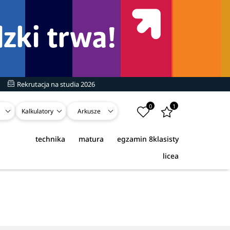
Rekrutacja na studia 2026
0
1
Kalkulatory
Arkusze
technika
matura
egzamin 8klasisty
licea