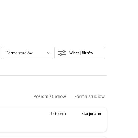
Forma studiów
Więcej filtrów
Przedmioty maturalne
Wyniki maturalne
Poziom studiów
Forma studiów
I stopnia
stacjonarne