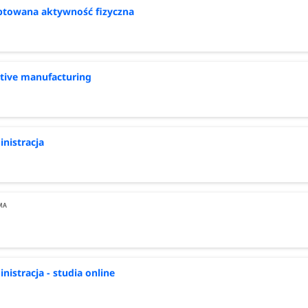
towana aktywność fizyczna
tive manufacturing
nistracja
nistracja - studia online