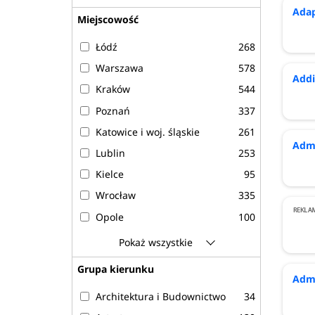
Adap
Miejscowość
Łódź
268
Warszawa
578
Addi
Kraków
544
Poznań
337
Katowice i woj. śląskie
261
Admi
Lublin
253
Kielce
95
Wrocław
335
Opole
100
Zielona Góra
83
Pokaż wszystkie
Bydgoszcz
153
Grupa kierunku
Admi
Toruń
130
Architektura i Budownictwo
34
Olsztyn
74