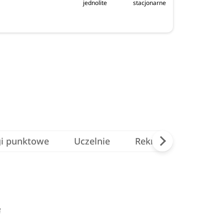
jednolite
stacjonarne
gi punktowe
Uczelnie
Rekrutacja na studia
ę