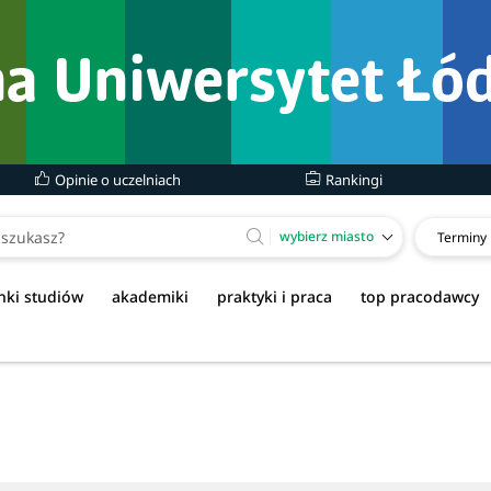
Opinie o uczelniach
Rankingi
wybierz miasto
Terminy
nki studiów
akademiki
praktyki i praca
top pracodawcy