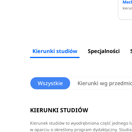
Mech
kieru
Kierunki studiów
Specjalności
Wszystkie
Kierunki wg przedmi
KIERUNKI STUDIÓW
Kierunek studiów to wyodrębniona część jednego lub
w oparciu o określony program dydaktyczny. Studia 