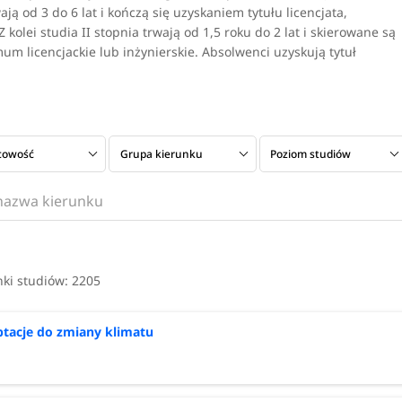
ją od 3 do 6 lat i kończą się uzyskaniem tytułu licencjata,
kolei studia II stopnia trwają od 1,5 roku do 2 lat i skierowane są
m licencjackie lub inżynierskie. Absolwenci uzyskują tytuł
cowość
Grupa kierunku
Poziom studiów
nia
Typ uczelni
Czas trwania
nki studiów:
2205
tacje do zmiany klimatu