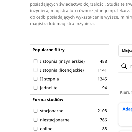
posiadających świadectwo dojrzałości. Studia te trwa
inżyniera, magistra lub równorzędnego np. lekarz. Z 
do osób posiadających wykształcenie wyższe, minimu
magistra lub magistra inżyniera.
Popularne filtry
Miejs
I stopnia (inżynierskie)
488
Uczel
I stopnia (licencjackie)
1141
II stopnia
1345
jednolite
94
Kieru
Forma studiów
Adap
stacjonarne
2108
niestacjonarne
766
online
88