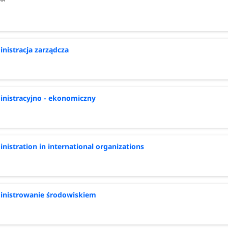
nistracja zarządcza
nistracyjno - ekonomiczny
nistration in international organizations
nistrowanie środowiskiem