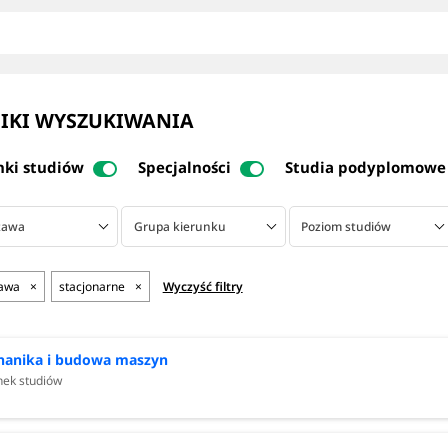
IKI WYSZUKIWANIA
nki studiów
Specjalności
Studia podyplomowe
zawa
Grupa kierunku
Poziom studiów
awa
×
stacjonarne
×
Wyczyść filtry
anika i budowa maszyn
nek studiów