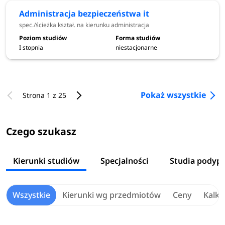
Administracja bezpieczeństwa it​
spec./ścieżka kształ. na kierunku administracja
I stopnia
niestacjonarne
Pokaż wszystkie
Strona 1 z 25
Czego szukasz
Kierunki studiów
Specjalności
Studia podyp
Wszystkie
Kierunki wg przedmiotów
Ceny
Kalku