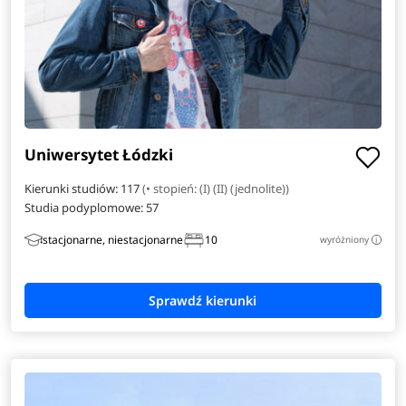
Zarządzanie i inżynieria produkcji
Amerykanistyka
Analityka gospodarcza
Anglistyka
Uniwersytet Łódzki
Automatyka i robotyka
Kierunki studiów: 117
(• stopień: (I) (II) (jednolite))
Studia podyplomowe:
57
Bioinformatyka
stacjonarne, niestacjonarne
10
wyróżniony
i
Dziennikarstwo i medioznawstwo
Elektroradiologia
Energetyka