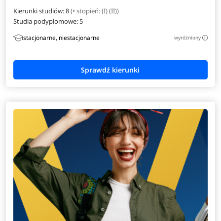
Kierunki studiów: 8
(• stopień: (I) (II))
Studia podyplomowe:
5
stacjonarne, niestacjonarne
wyróżniony
i