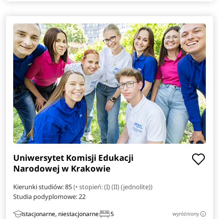
Japonistyka
Komunikacja i psychologia w biznesie
Kryminologia
Logistyka i administrowanie w mediach
Mechatronika
Pedagogika przedszkolna i wczesnoszkolna
Uniwersytet Komisji Edukacji
Telekomunikacja
Narodowej w Krakowie
Kierunki studiów: 85
(• stopień: (I) (II) (jednolite))
Weterynaria
Studia podyplomowe:
22
Wzornictwo
stacjonarne, niestacjonarne
5
wyróżniony
i