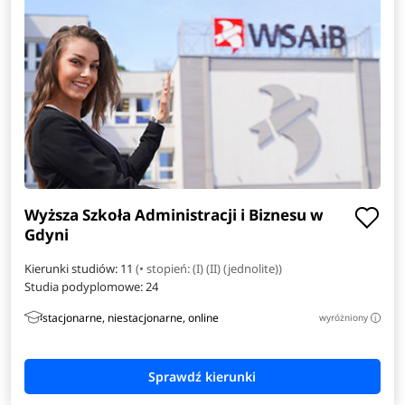
Filologia angielska
Filologia hiszpańska
Filologia włoska
Finance
Informatyka w biznesie
Wyższa Szkoła Administracji i Biznesu w
Inżynieria danych
Gdyni
Inżynieria i analiza danych
Kierunki studiów: 11
(• stopień: (I) (II) (jednolite))
Studia podyplomowe:
24
Inżynieria materiałowa
stacjonarne, niestacjonarne, online
wyróżniony
i
Inżynieria obliczeniowa
Inżynieria zarządzania