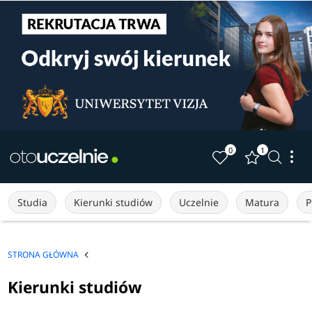
0
1
Studia
Kierunki studiów
Uczelnie
Matura
P
STRONA GŁÓWNA
Kierunki studiów