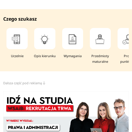
Czego szukasz
Uczelnie
Opis kierunku
Wymagania
Przedmioty
Prog
maturalne
punkto
Dalsza część pod reklamą