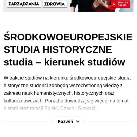
ŚRODKOWOEUROPEJSKIE
STUDIA HISTORYCZNE
studia – kierunek studiów
W trakcie studiów na kierunku środkowoeuropejskie studia
historyczne studenci zdobędą wszechstronną wiedzę z
zakresu nauk humanistycznych, historycznych oraz
kulturoznawczych. Ponadto dowiedzą się więcej na temat
historii oraz relacji Polski, Czech i Słowacji.
Rozwiń
W procesie rekrutacji na studia 2026/2027 na
kierunku środkowoeuropejskie studia