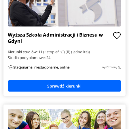
Finance
Informatyka w biznesie
Wyższa Szkoła Administracji i Biznesu w
Inżynieria danych
Gdyni
Inżynieria i analiza danych
Kierunki studiów: 11
(• stopień: (I) (II) (jednolite))
Studia podyplomowe:
24
Inżynieria materiałowa
stacjonarne, niestacjonarne, online
wyróżniony
i
Inżynieria obliczeniowa
Inżynieria zarządzania
Japonistyka
Komunikacja i psychologia w biznesie