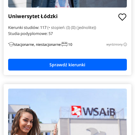
Anglistyka
Uniwersytet Łódzki
Automatyka i robotyka
Kierunki studiów: 117
(• stopień: (I) (II) (jednolite))
Studia podyplomowe:
57
Bioinformatyka
stacjonarne, niestacjonarne
10
wyróżniony
i
Dziennikarstwo i medioznawstwo
Elektroradiologia
Energetyka
Filologia angielska
Filologia hiszpańska
Filologia włoska