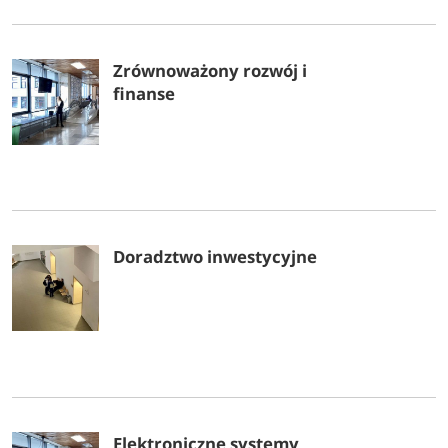
Częstochowa
Zrównoważony rozwój i
finanse
Politechnika Częstochowska
Uniwersytet Jana Długosza w Częstochowie
Elbląg
Akademia Medycznych i Społecznych Nauk Stosowanych w Elblągu
Doradztwo inwestycyjne
Gdańsk | Gdynia | Sopot
Akademia Ateneum w Gdańsku
Akademia Marynarki Wojennej im. Bohaterów Westerplatte w Gdyni
Akademia Muzyczna im. Stanisława Moniuszki w Gdańsku
Elektroniczne systemy