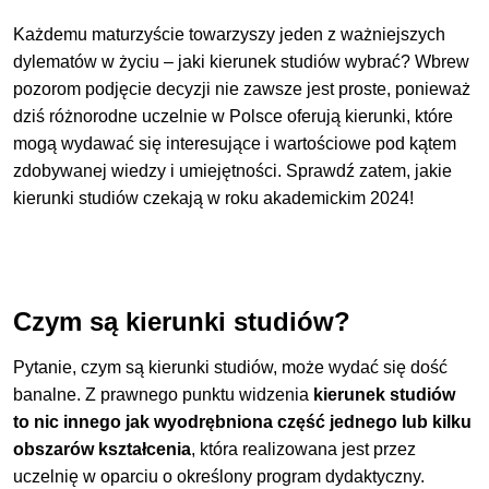
Akademia Wychowania Fizycznego im. Jerzego Kukuczki w Katowicach
Każdemu maturzyście towarzyszy jeden z ważniejszych
Politechnika Śląska
dylematów w życiu – jaki kierunek studiów wybrać? Wbrew
pozorom podjęcie decyzji nie zawsze jest proste, ponieważ
Śląski Uniwersytet Medyczny
dziś różnorodne uczelnie w Polsce oferują kierunki, które
Uczelnia Metropolitalna w Katowicach
mogą wydawać się interesujące i wartościowe pod kątem
zdobywanej wiedzy i umiejętności. Sprawdź zatem, jakie
Uniwersytet Ekonomiczny w Katowicach
kierunki studiów czekają w roku akademickim 2024!
Uniwersytet SWPS w Katowicach
Uniwersytet Śląski w Katowicach
Uniwersytet WSB Merito Chorzów
Czym są kierunki studiów?
Wyższa Szkoła Zarządzania Ochroną Pracy w Katowicach
Pytanie, czym są kierunki studiów, może wydać się dość
banalne. Z prawnego punktu widzenia
kierunek studiów
to nic innego jak wyodrębniona część jednego lub kilku
Kielce
obszarów kształcenia
, która realizowana jest przez
Politechnika Świętokrzyska
uczelnię w oparciu o określony program dydaktyczny.