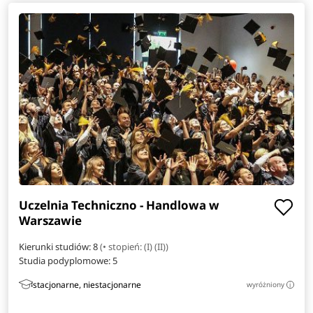
Uczelnia Techniczno - Handlowa w
Warszawie
Kierunki studiów: 8
(• stopień: (I) (II))
Studia podyplomowe:
5
stacjonarne, niestacjonarne
wyróżniony
i