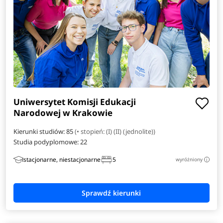
Kryminologia
Logistyka i administrowanie w mediach
Mechatronika
Pedagogika przedszkolna i wczesnoszkolna
Uniwersytet Komisji Edukacji
Telekomunikacja
Narodowej w Krakowie
Kierunki studiów: 85
(• stopień: (I) (II) (jednolite))
Weterynaria
Studia podyplomowe:
22
Wzornictwo
stacjonarne, niestacjonarne
5
wyróżniony
i
Zarządzanie i prawo w biznesie
Zarządzanie inżynierskie