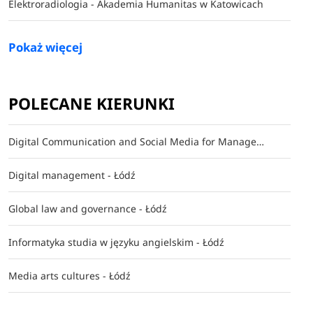
Elektroradiologia - Akademia Humanitas w Katowicach
Wyższa Szkoła Administracji i Biznesu w Gdyni
Pokaż więcej
Wyższa Szkoła Komunikacji Społecznej w Gdyni
Wyższa Szkoła Turystyki i Hotelarstwa w Gdańsku
POLECANE KIERUNKI
Gorzów Wielkopolski
Digital Communication and Social Media for Management - Łódź
Akademia im. Jakuba z Paradyża w Gorzowie Wielkopolskim
Digital management - Łódź
Akademia Wychowania Fizycznego w Gorzowie Wielkopolskim
Global law and governance - Łódź
Wyższa Szkoła Biznesu w Gorzowie Wielkopolskim
Informatyka studia w języku angielskim - Łódź
Jelenia Góra
Media arts cultures - Łódź
Karkonoska Akademia Nauk Stosowanych w Jeleniej Górze