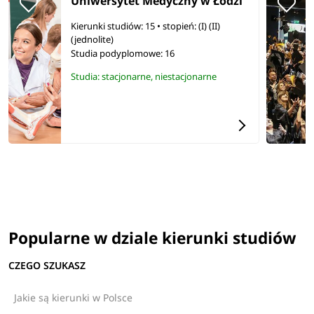
Uniwersytet Medyczny w Łodzi
Kierunki studiów: 15
• stopień: (I) (II)
(jednolite)
Studia podyplomowe:
16
Studia: stacjonarne, niestacjonarne
Popularne w dziale kierunki studiów
CZEGO SZUKASZ
Jakie są kierunki w Polsce