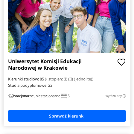
Kryminologia
Logistyka i administrowanie w mediach
Mechatronika
Pedagogika przedszkolna i wczesnoszkolna
Uniwersytet Komisji Edukacji
Telekomunikacja
Narodowej w Krakowie
Kierunki studiów: 85
(• stopień: (I) (II) (jednolite))
Weterynaria
Studia podyplomowe:
22
Wzornictwo
stacjonarne, niestacjonarne
5
wyróżniony
i
Zarządzanie i prawo w biznesie
Zarządzanie inżynierskie