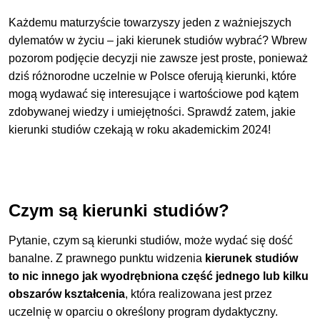
Akademia Wychowania Fizycznego im. Jerzego Kukuczki w Katowicach
Każdemu maturzyście towarzyszy jeden z ważniejszych
Politechnika Śląska
dylematów w życiu – jaki kierunek studiów wybrać? Wbrew
pozorom podjęcie decyzji nie zawsze jest proste, ponieważ
Śląski Uniwersytet Medyczny
dziś różnorodne uczelnie w Polsce oferują kierunki, które
Uczelnia Metropolitalna w Katowicach
mogą wydawać się interesujące i wartościowe pod kątem
zdobywanej wiedzy i umiejętności. Sprawdź zatem, jakie
Uniwersytet Ekonomiczny w Katowicach
kierunki studiów czekają w roku akademickim 2024!
Uniwersytet SWPS w Katowicach
Uniwersytet Śląski w Katowicach
Uniwersytet WSB Merito Chorzów
Czym są kierunki studiów?
Wyższa Szkoła Zarządzania Ochroną Pracy w Katowicach
Pytanie, czym są kierunki studiów, może wydać się dość
banalne. Z prawnego punktu widzenia
kierunek studiów
to nic innego jak wyodrębniona część jednego lub kilku
Kielce
obszarów kształcenia
, która realizowana jest przez
Politechnika Świętokrzyska
uczelnię w oparciu o określony program dydaktyczny.