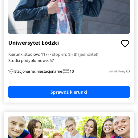
Finance
Informatyka w biznesie
Inżynieria danych
Uniwersytet Łódzki
Inżynieria i analiza danych
Kierunki studiów: 117
(• stopień: (I) (II) (jednolite))
Studia podyplomowe:
57
Inżynieria materiałowa
stacjonarne, niestacjonarne
10
wyróżniony
i
Inżynieria obliczeniowa
Inżynieria zarządzania
Japonistyka
Komunikacja i psychologia w biznesie