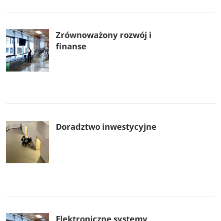
Częstochowa
Zrównoważony rozwój i
finanse
Politechnika Częstochowska
Uniwersytet Jana Długosza w Częstochowie
Elbląg
Akademia Medycznych i Społecznych Nauk Stosowanych w Elblągu
Doradztwo inwestycyjne
Gdańsk | Gdynia | Sopot
Akademia Ateneum w Gdańsku
Akademia Marynarki Wojennej im. Bohaterów Westerplatte w Gdyni
Akademia Muzyczna im. Stanisława Moniuszki w Gdańsku
Elektroniczne systemy