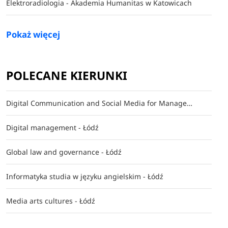
Elektroradiologia - Akademia Humanitas w Katowicach
Wyższa Szkoła Administracji i Biznesu w Gdyni
Pokaż więcej
Wyższa Szkoła Komunikacji Społecznej w Gdyni
Wyższa Szkoła Turystyki i Hotelarstwa w Gdańsku
POLECANE KIERUNKI
Gorzów Wielkopolski
Digital Communication and Social Media for Management - Łódź
Akademia im. Jakuba z Paradyża w Gorzowie Wielkopolskim
Digital management - Łódź
Akademia Wychowania Fizycznego w Gorzowie Wielkopolskim
Global law and governance - Łódź
Wyższa Szkoła Biznesu w Gorzowie Wielkopolskim
Informatyka studia w języku angielskim - Łódź
Jelenia Góra
Media arts cultures - Łódź
Karkonoska Akademia Nauk Stosowanych w Jeleniej Górze