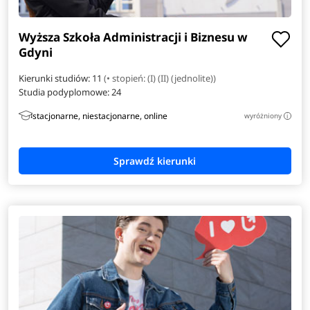
Anglistyka
Wyższa Szkoła Administracji i Biznesu w
Gdyni
Automatyka i robotyka
Kierunki studiów: 11
(• stopień: (I) (II) (jednolite))
Bioinformatyka
Studia podyplomowe:
24
stacjonarne, niestacjonarne, online
wyróżniony
i
Dziennikarstwo i medioznawstwo
Elektroradiologia
Energetyka
Filologia angielska
Filologia hiszpańska
Filologia włoska