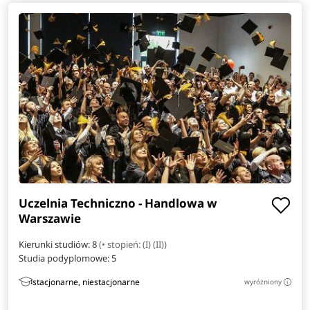
Uczelnia Techniczno - Handlowa w
Warszawie
Kierunki studiów: 8
(• stopień: (I) (II))
Studia podyplomowe:
5
stacjonarne, niestacjonarne
wyróżniony
i