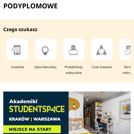
PODYPLOMOWE
Czego szukasz
Uczelnie
Opis kierunku
Przedmioty
Czas trwania
Termi
maturalne
rekruta