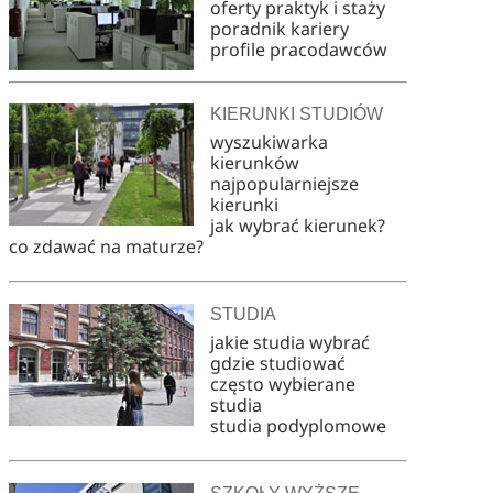
oferty praktyk i staży
poradnik kariery
profile pracodawców
KIERUNKI STUDIÓW
wyszukiwarka
kierunków
najpopularniejsze
kierunki
jak wybrać kierunek?
co zdawać na maturze?
STUDIA
jakie studia wybrać
gdzie studiować
często wybierane
studia
studia podyplomowe