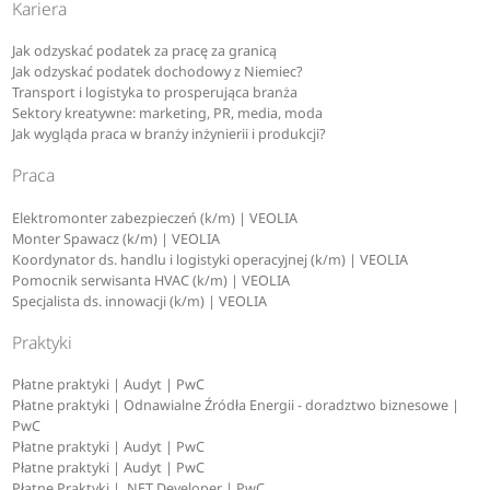
Kariera
Jak odzyskać podatek za pracę za granicą
Jak odzyskać podatek dochodowy z Niemiec?
Transport i logistyka to prosperująca branża
Sektory kreatywne: marketing, PR, media, moda
Jak wygląda praca w branży inżynierii i produkcji?
Praca
Elektromonter zabezpieczeń (k/m) | VEOLIA
Monter Spawacz (k/m) | VEOLIA
Koordynator ds. handlu i logistyki operacyjnej (k/m) | VEOLIA
Pomocnik serwisanta HVAC (k/m) | VEOLIA
Specjalista ds. innowacji (k/m) | VEOLIA
Praktyki
Płatne praktyki | Audyt | PwC
Płatne praktyki | Odnawialne Źródła Energii - doradztwo biznesowe |
PwC
Płatne praktyki | Audyt | PwC
Płatne praktyki | Audyt | PwC
Płatne Praktyki | .NET Developer | PwC