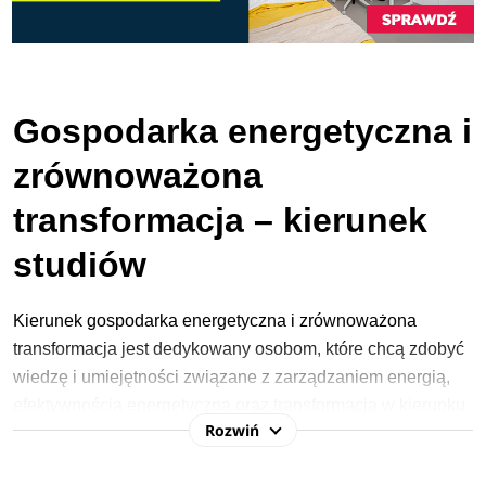
Gospodarka energetyczna i
zrównoważona
transformacja – kierunek
studiów
Kierunek
gospodarka energetyczna i zrównoważona
transformacja jest dedykowany osobom, które chcą zdobyć
wiedzę i umiejętności związane z zarządzaniem energią,
efektywnością energetyczną oraz transformacją w kierunku
Rozwiń
zrównoważonego rozwoju. Studia te są idealnym wyborem
dla osób, które chcą aktywnie uczestniczyć w transformacji