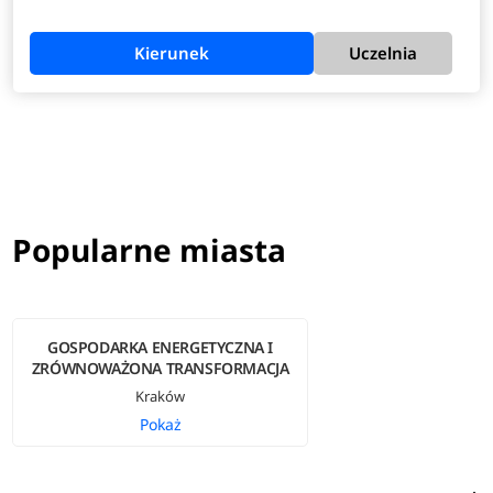
energetycznej, zarządzaniu transformacją energetyczną
oraz technologii wodorowej i smart grids sprawia, że są
Kierunek
Uczelnia
poszukiwani na rynku pracy w Polsce i na świecie.
Zobacz
pełen opis kierunku
>
Popularne miasta
GOSPODARKA ENERGETYCZNA I
ZRÓWNOWAŻONA TRANSFORMACJA
Kraków
Pokaż