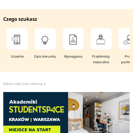
Czego szukasz
Uczelnie
Opis kierunku
Wymagania
Przedmioty
Prog
maturalne
punkto
Dalsza część pod reklamą