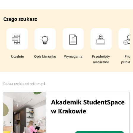
Czego szukasz
Uczelnie
Opis kierunku
Wymagania
Przedmioty
Prog
maturalne
punkto
Dalsza część pod reklamą