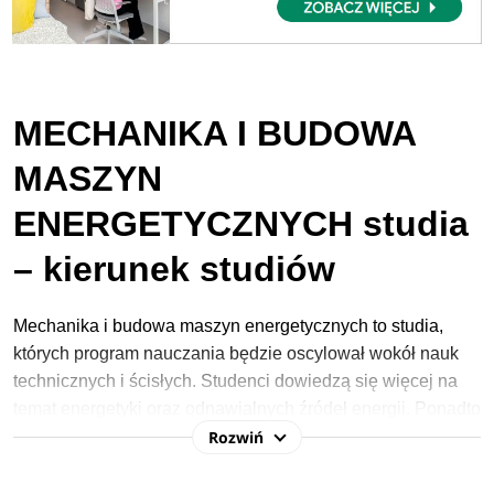
MECHANIKA I BUDOWA
MASZYN
ENERGETYCZNYCH studia
– kierunek studiów
Mechanika i budowa maszyn energetycznych to studia,
których program nauczania będzie oscylował wokół nauk
technicznych i ścisłych. Studenci dowiedzą się więcej na
temat energetyki oraz odnawialnych źródeł energii. Ponadto
Rozwiń
nauczą się projektowania obiektów i urządzeń
technicznych, wykonywania obliczeń inżynierskich czy
obsługi maszyn energetycznych.