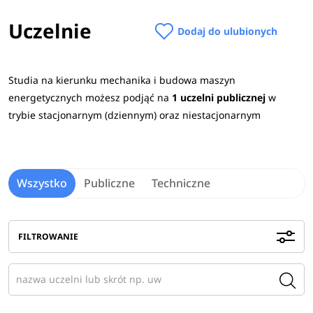
Uczelnie
Dodaj do ulubionych
W procesie rekrutacji na studia 2026/2027 na
kierunku
m
echanika i budowa maszyn
energetycznych
najczęściej wymagane przedmioty
Studia na kierunku mechanika i budowa maszyn
maturalne to:
język obcy nowożytny
,
język polski
energetycznych możesz podjąć na
1 uczelni publicznej
w
oraz
matematyka.
Sprawdź
wymagane przedmioty
trybie stacjonarnym (dziennym) oraz niestacjonarnym
maturalne na uczelniach
>
Praca po studiach
Wszystko
Publiczne
Techniczne
Absolwenci znajdą zatrudnienie w przemyśle maszynowym
i energetycznym. Ponadto mogą podjąć pracę zakładach
wytwórczych urządzeń energetycznych i w zakładach
FILTROWANIE
lotniczych.
Zobacz
pełen opis kierunku
>