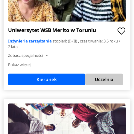
Uniwersytet WSB Merito w Toruniu
Inżynieria zarządzania
stopień: (I) (II) , czas trwania: 3,5 roku •
2 lata
Zobacz specjalności
Pokaż więcej
Kierunek
Uczelnia