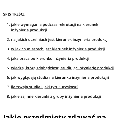
SPIS TREŚCI
jakie wymagania podczas rekrutacji na kierunek
inżynieria produkcji
na jakich uczelniach jest kierunek inżynieria produkcji
w jakich miastach jest kierunek inżynieria produkcji
jaka praca po kierunku inżynieria produkcji
wiedza, którą zdobędziesz, studiując inżynierię produkcji
jak wyglądają studia na kierunku inżynieria produkcji?
ile trwają studia i jaki tytuł uzyskasz?
jakie są inne kierunki z grupy inżynieria produkcji
Jakie przedmioty zdawać na