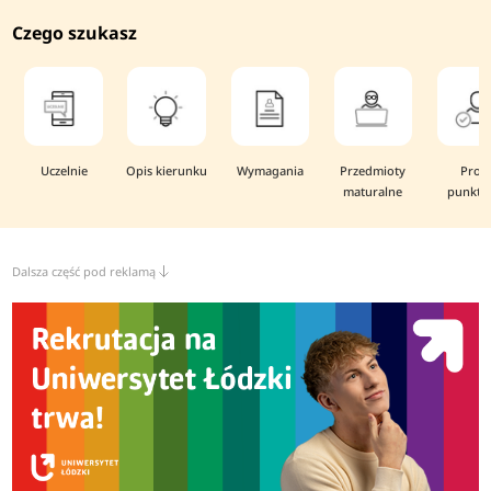
Czego szukasz
Uczelnie
Opis kierunku
Wymagania
Przedmioty
Prog
maturalne
punkto
Dalsza część pod reklamą