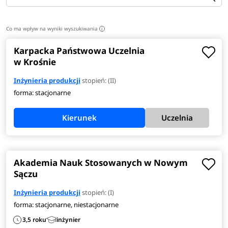
Co ma wpływ na wyniki wyszukiwania
i
Karpacka Państwowa Uczelnia
w Krośnie
Inżynieria produkcji
stopień: (II)
forma: stacjonarne
Kierunek
Uczelnia
Akademia Nauk Stosowanych w Nowym
Sączu
Inżynieria produkcji
stopień: (I)
forma: stacjonarne, niestacjonarne
3,5 roku
inżynier