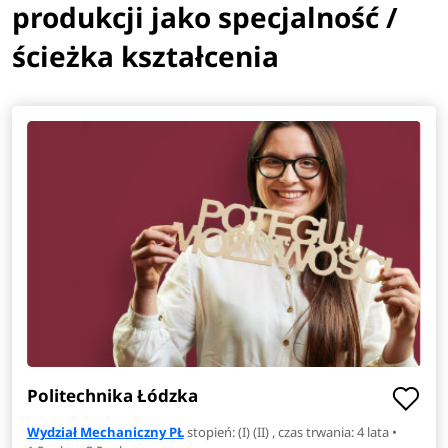
produkcji jako specjalność /
ścieżka kształcenia
Politechnika Łódzka
Wydział Mechaniczny PŁ
stopień: (I) (II) , czas trwania: 4 lata •