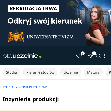
0
1
Studia
Kierunki studiów
Uczelnie
Matura
P
STUDIA
KIERUNKI STUDIÓW
Inżynieria produkcji