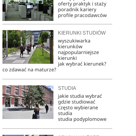
oferty praktyk i staży
poradnik kariery
profile pracodawców
KIERUNKI STUDIÓW
wyszukiwarka
kierunków
najpopularniejsze
kierunki
jak wybrać kierunek?
co zdawać na maturze?
STUDIA
jakie studia wybrać
gdzie studiować
często wybierane
studia
studia podyplomowe