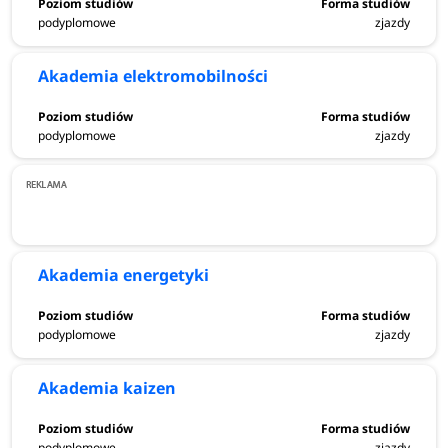
Cieszyn
podyplomowe
zjazdy
Elbląg
Akademia elektromobilności
Gorzów Wielkopolski
podyplomowe
zjazdy
Jelenia Góra
Kalisz
Koszalin
Akademia energetyki
Nowy Sącz
podyplomowe
zjazdy
Nowy Targ
Akademia kaizen
Radom
podyplomowe
zjazdy