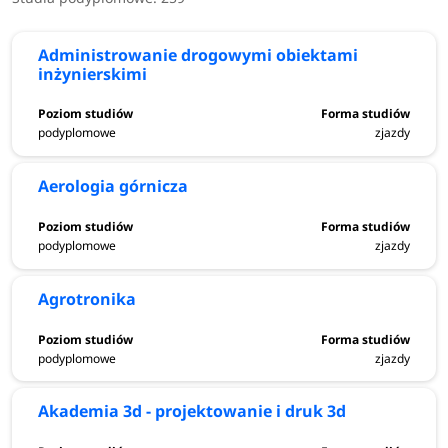
Siedlce
Administrowanie drogowymi obiektami
Częstochowa
inżynierskimi
Kielce
podyplomowe
zjazdy
Opole
Aerologia górnicza
Olsztyn
podyplomowe
zjazdy
Zielona Góra
Agrotronika
Biała Podlaska
podyplomowe
zjazdy
Białystok
Akademia 3d - projektowanie i druk 3d
Bielsko-Biała